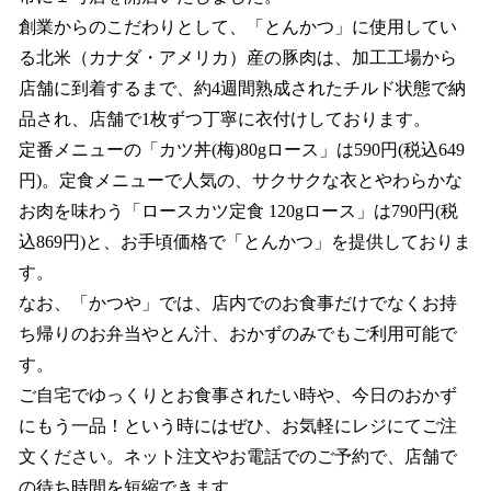
創業からのこだわりとして、「とんかつ」に使⽤してい
る北⽶（カナダ・アメリカ）産の豚⾁は、加⼯⼯場から
店舗に到着するまで、約4週間熟成されたチルド状態で納
品され、店舗で1枚ずつ丁寧に⾐付けしております。
定番メニューの「カツ丼(梅)80gロース」は590円(税込649
円)。定⾷メニューで⼈気の、サクサクな⾐とやわらかな
お⾁を味わう「ロースカツ定⾷ 120gロース」は790円(税
込869円)と、お⼿頃価格で「とんかつ」を提供しておりま
す。
なお、「かつや」では、店内でのお⾷事だけでなくお持
ち帰りのお弁当やとん汁、おかずのみでもご利⽤可能で
す。
ご⾃宅でゆっくりとお⾷事されたい時や、今⽇のおかず
にもう⼀品！という時にはぜひ、お気軽にレジにてご注
⽂ください。ネット注文やお電話でのご予約で、店舗で
の待ち時間を短縮できます。