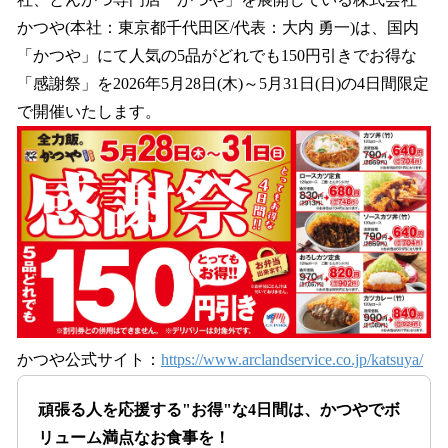
を
かつや(本社：東京都千代⽥区/代表：⼤内 勇⼀)は、国内
読
み
「かつや」にて人気の5品がどれでも150円引きでお得な
込
「感謝祭」を2026年5月28日(木)～5月31日(日)の4日間限定
み
で開催いたします。
中
で
す
かつや公式サイト：
https://www.arclandservice.co.jp/katsuya/
頑張る人を応援する"お得"な4日間は、かつやでボ
リューム満点なお食事を！