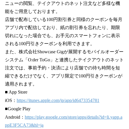
ニューの閲覧、テイクアウトのネット注文など多様な機
能をご用意しております。
店舗で配布している100円割引券と同様のクーポンを毎月
アプリ内で配信しており、紙の割引券を忘れたり、期限
切れになった場合でも、お手元のスマートフォンに表示
される100円引きクーポンを利用できます。
また、株式会社Showcase Gigが展開するモバイルオーダー
システム「O:der ToGo」と連携したテイクアウトのネット
注文では、事前予約・決済により店舗での待ち時間を短
縮できるだけでなく、アプリ限定で100円引きクーポンが
適用されます。
■ App Store
iOS：
https://itunes.apple.com/jp/app/id6473354781
■Google Play
Android：
https://play.google.com/store/apps/details?id=li.yapp.a
ppE3F5CA73&hl=ja