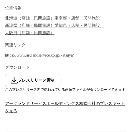
位置情報
北海道
（
店舗・民間施設
）
東京都
（
店舗・民間施設
）
新潟県
（
店舗・民間施設
）
愛知県
（
店舗・民間施設
）
大阪府
（
店舗・民間施設
）
関連リンク
https://www.arclandservice.co.jp/katsuya/
ダウンロード
プレスリリース素材
このプレスリリース内で使われている画像ファイルがダウンロードできます
アークランドサービスホールディングス株式会社
のプレスキット
を見る