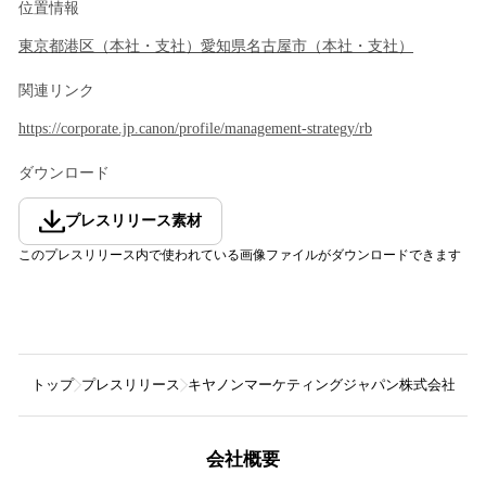
位置情報
東京都
港区
（
本社・支社
）
愛知県
名古屋市
（
本社・支社
）
関連リンク
https://corporate.jp.canon/profile/management-strategy/rb
ダウンロード
プレスリリース素材
このプレスリリース内で使われている画像ファイルがダウンロードできます
トップ
プレスリリース
キヤノンマーケティングジャパン株式会社
人
会社概要