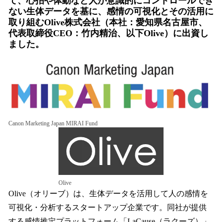
て、心拍や体動など人が意識的にコントロールでき
込
ない生体データを基に、感情の可視化とその活用に
み
取り組むOlive株式会社（本社：愛知県名古屋市、
中
代表取締役CEO：竹内精治、以下Olive）に出資し
で
ました。
す
Canon Marketing Japan MIRAI Fund
Olive
Olive（オリーブ）は、生体データを活用して人の感情を
可視化・分析するスタートアップ企業です。同社が提供
する感情推定プラットフォーム「LaCause（ラクーズ）」