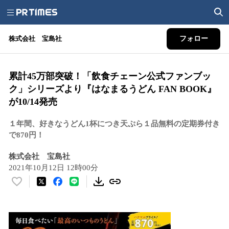
株式会社 宝島社
フォロー
累計45万部突破！「飲食チェーン公式ファンブッ
ク」シリーズより『はなまるうどん FAN BOOK』
が10/14発売
１年間、好きなうどん1杯につき天ぷら１品無料の定期券付き
で870円！
株式会社 宝島社
2021年10月12日 12時00分
い
い
ね
！