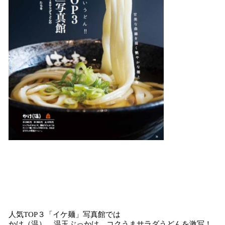
人気TOP３「イケ麺」写真館では
かけ（温）、温玉ぶっかけ、コクうまサラダうどんを激写！