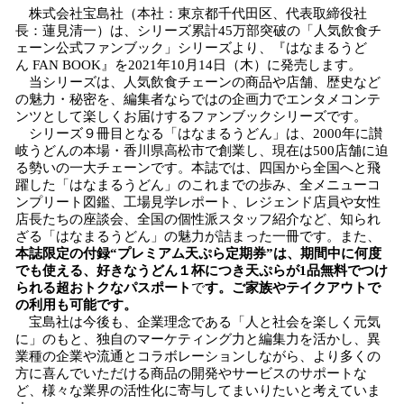
株式会社宝島社（本社：東京都千代田区、代表取締役社
長：蓮見清一）は、シリーズ累計45万部突破の「人気飲食チ
ェーン公式ファンブック」シリーズより、『はなまるうど
ん FAN BOOK』を2021年10月14日（木）に発売します。
当シリーズは、人気飲食チェーンの商品や店舗、歴史など
の魅力・秘密を、編集者ならではの企画力でエンタメコンテ
ンツとして楽しくお届けするファンブックシリーズです。
シリーズ９冊目となる「はなまるうどん」は、2000年に讃
岐うどんの本場・香川県高松市で創業し、現在は500店舗に迫
る勢いの一大チェーンです。本誌では、四国から全国へと飛
躍した「はなまるうどん」のこれまでの歩み、全メニューコ
ンプリート図鑑、工場見学レポート、レジェンド店員や女性
店長たちの座談会、全国の個性派スタッフ紹介など、知られ
ざる「はなまるうどん」の魅力が詰まった一冊です。また、
本誌限定の付録“プレミアム天ぷら定期券”は、期間中に何度
でも使える、好きなうどん１杯につき天ぷらが1品無料でつけ
られる超おトクなパスポート
で
す。ご家族やテイクアウトで
の利用も可能です。
宝島社は今後も、企業理念である「人と社会を楽しく元気
に」のもと、独自のマーケティング力と編集力を活かし、異
業種の企業や流通とコラボレーションしながら、より多くの
方に喜んでいただける商品の開発やサービスのサポートな
ど、様々な業界の活性化に寄与してまいりたいと考えていま