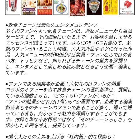
●飲食チェーンは最強のエンタメコンテンツ
多くのファンをもつ飲食チェーンは、商品メニューから店舗
サービスまで、その細部にいたるまで、お客様を楽しませる
エッセンスが詰まっています。さらにOB・OGも含めて、多
数のファンがいることも特徴。大人気商品やボツになった商
品、人気メニューの制作秘話や従業員・ファンならではの食
べ方、トリビアなど、知られざるチェーンの魅力を深掘り
し、エンタメとして楽しめる読み物となるよう企画・編集し
ています。
●ファンである編集者が企画！大切なのはファンの熱量
コラボのオファーを出す飲食チェーンの選択基準は、展開し
ている店舗数よりも、“どのくらいファンがいるか”
“ファンの熱量がどれだけ高いか”が重要です。企画する編集
担当者もそのチェーンのファンであることが多く、週５で通
っている者も。だからこそ魅力を深掘りすることができま
す。付録も単なるお得感ではなく「そのチェーンらしさ」を
活かした企画を考え、提案しています。
●働く人たちの士気を上げる「社内報」的な役割も！