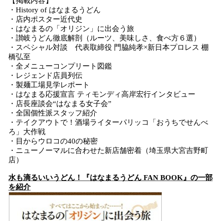
【掲載内容】
・History of はなまるうどん
・店内ポスター近代史
・はなまるの「オリジン」に出会う旅
・讃岐うどん徹底解剖（ルーツ、美味しさ、食べ方６選）
・スペシャル対談 代表取締役 門脇純孝×新日本プロレス 棚
橋弘至
・全メニューコンプリート図鑑
・レジェンド店員列伝
・製麺工場見学レポート
・はなまる応援宣言 ティモンディ高岸宏行インタビュー
・店長座談会“はなまる女子会”
・全国個性派スタッフ紹介
・テイクアウトで！酒場ライターパリッコ「おうちでせんべ
ろ」大作戦
・目からウロコの40の秘密
・ニューノーマルに合わせた新店舗密着（埼玉県大宮吉野町
店）
水も滴るいいうどん！『はなまるうどん FAN BOOK』の一部
を紹介