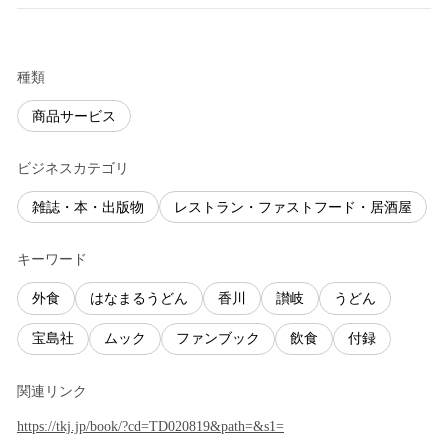
種類
商品サービス
ビジネスカテゴリ
雑誌・本・出版物
レストラン・ファストフード・居酒屋
キーワード
外食
はなまるうどん
香川
讃岐
うどん
宝島社
ムック
ファンブック
飲食
付録
関連リンク
https://tkj.jp/book/?cd=TD020819&path=&s1=