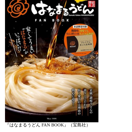
数
を
読
み
込
み
中
で
す
『はなまるうどん FAN BOOK』（宝島社）