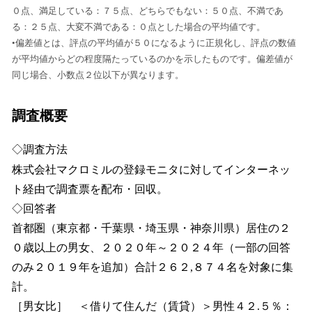
０点、満足している：７５点、どちらでもない：５０点、不満であ
る：２５点、大変不満である：０点とした場合の平均値です。
•偏差値とは、評点の平均値が５０になるように正規化し、評点の数値
が平均値からどの程度隔たっているのかを示したものです。偏差値が
同じ場合、小数点２位以下が異なります。
調査概要
◇調査方法
株式会社マクロミルの登録モニタに対してインターネッ
ト経由で調査票を配布・回収。
◇回答者
首都圏（東京都・千葉県・埼玉県・神奈川県）居住の２
０歳以上の男女、２０２０年～２０２４年（一部の回答
のみ２０１９年を追加）合計２６２,８７４名を対象に集
計。
［男女比］ ＜借りて住んだ（賃貸）＞男性４２.５％：