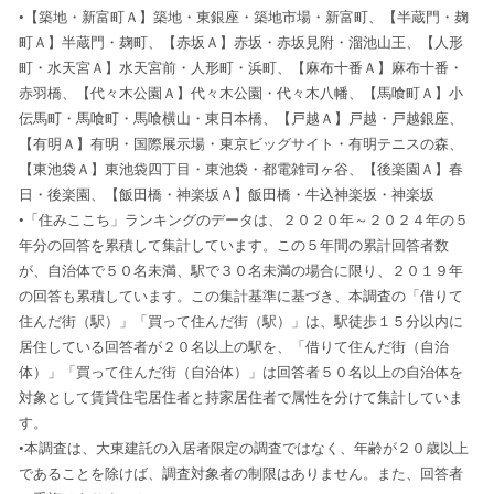
•【築地・新富町Ａ】築地・東銀座・築地市場・新富町、【半蔵門・麹
町Ａ】半蔵門・麹町、【赤坂Ａ】赤坂・赤坂見附・溜池山王、【人形
町・水天宮Ａ】水天宮前・人形町・浜町、【麻布十番Ａ】麻布十番・
赤羽橋、【代々木公園Ａ】代々木公園・代々木八幡、【馬喰町Ａ】小
伝馬町・馬喰町・馬喰横山・東日本橋、【戸越Ａ】戸越・戸越銀座、
【有明Ａ】有明・国際展示場・東京ビッグサイト・有明テニスの森、
【東池袋Ａ】東池袋四丁目・東池袋・都電雑司ヶ谷、【後楽園Ａ】春
日・後楽園、【飯田橋・神楽坂Ａ】飯田橋・牛込神楽坂・神楽坂
•「住みここち」ランキングのデータは、２０２０年～２０２４年の５
年分の回答を累積して集計しています。この５年間の累計回答者数
が、自治体で５０名未満、駅で３０名未満の場合に限り、２０１９年
の回答も累積しています。この集計基準に基づき、本調査の「借りて
住んだ街（駅）」「買って住んだ街（駅）」は、駅徒歩１５分以内に
居住している回答者が２０名以上の駅を、「借りて住んだ街（自治
体）」「買って住んだ街（自治体）」は回答者５０名以上の自治体を
対象として賃貸住宅居住者と持家居住者で属性を分けて集計していま
す。
•本調査は、大東建託の入居者限定の調査ではなく、年齢が２０歳以上
であることを除けば、調査対象者の制限はありません。また、回答者