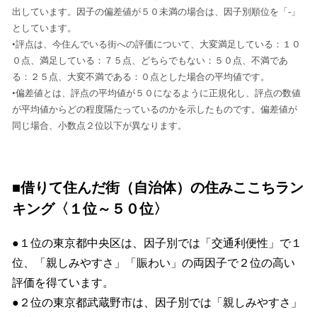
出しています。因子の偏差値が５０未満の場合は、因子別順位を「-」
としています。
•評点は、今住んでいる街への評価について、大変満足している：１０
０点、満足している：７５点、どちらでもない：５０点、不満であ
る：２５点、大変不満である：０点とした場合の平均値です。
•偏差値とは、評点の平均値が５０になるように正規化し、評点の数値
が平均値からどの程度隔たっているのかを示したものです。偏差値が
同じ場合、小数点２位以下が異なります。
■借りて住んだ街（自治体）の住みここちラン
キング〈１位～５０位〉
●１位の東京都中央区は、因子別では「交通利便性」で１
位、「親しみやすさ」「賑わい」の両因子で２位の高い
評価を得ています。
●２位の東京都武蔵野市は、因子別では「親しみやすさ」