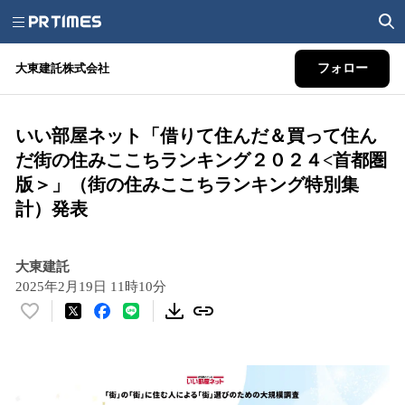
大東建託株式会社
フォロー
いい部屋ネット「借りて住んだ＆買って住ん
だ街の住みここちランキング２０２４<首都圏
版＞」（街の住みここちランキング特別集
計）発表
大東建託
2025年2月19日 11時10分
い
い
ね
！
数