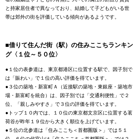
と持家居住者で異なっており、結婚して子どもがいる世
帯は郊外の街を評価している傾向があるようです。
■借りて住んだ街（駅）の住みここちランキン
グ〈１位～５０位〉
●１位の表参道は、東京都港区に位置する駅で、因子別で
は「賑わい」で１位の高い評価を得ています。
●３位の築地・新富町Ａ（近接駅の築地・東銀座・築地市
場・新富町を統合）は、因子別では「交通利便性」で２
位、「親しみやすさ」で３位の評価を得ています。
●トップ１０内では、１０位の東京都文京区に位置する茗
荷谷が昨年１９位から大きく順位を上げています。
●５位の北参道は「住みここち＜首都圏版＞」では５１
位、６位の代官山は「住みここち＜首都圏版＞」では２