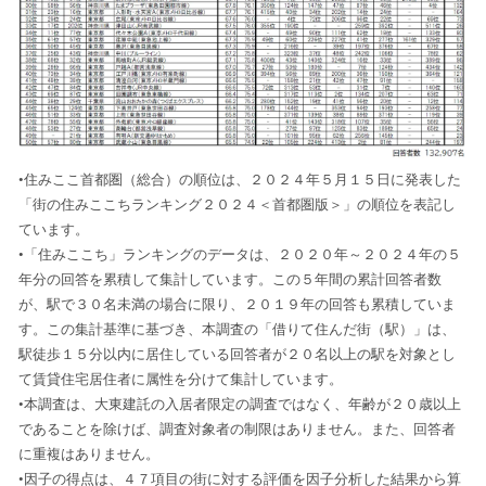
•住みここ首都圏（総合）の順位は、２０２４年５月１５日に発表した
「街の住みここちランキング２０２４＜首都圏版＞」の順位を表記し
ています。
•「住みここち」ランキングのデータは、２０２０年～２０２４年の５
年分の回答を累積して集計しています。この５年間の累計回答者数
が、駅で３０名未満の場合に限り、２０１９年の回答も累積していま
す。この集計基準に基づき、本調査の「借りて住んだ街（駅）」は、
駅徒歩１５分以内に居住している回答者が２０名以上の駅を対象とし
て賃貸住宅居住者に属性を分けて集計しています。
•本調査は、大東建託の入居者限定の調査ではなく、年齢が２０歳以上
であることを除けば、調査対象者の制限はありません。また、回答者
に重複はありません。
•因子の得点は、４７項目の街に対する評価を因子分析した結果から算