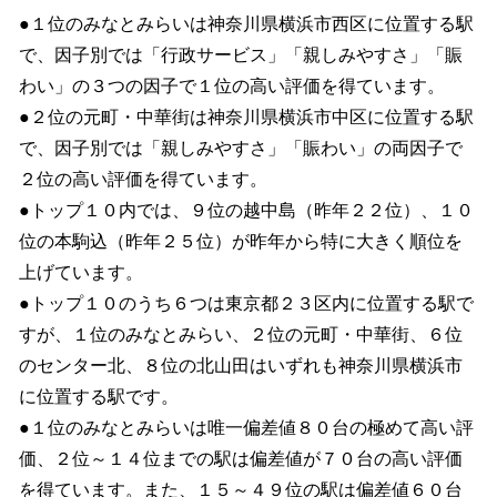
●１位のみなとみらいは神奈川県横浜市西区に位置する駅
で、因子別では「行政サービス」「親しみやすさ」「賑
わい」の３つの因子で１位の高い評価を得ています。
●２位の元町・中華街は神奈川県横浜市中区に位置する駅
で、因子別では「親しみやすさ」「賑わい」の両因子で
２位の高い評価を得ています。
●トップ１０内では、９位の越中島（昨年２２位）、１０
位の本駒込（昨年２５位）が昨年から特に大きく順位を
上げています。
●トップ１０のうち６つは東京都２３区内に位置する駅で
すが、１位のみなとみらい、２位の元町・中華街、６位
のセンター北、８位の北山田はいずれも神奈川県横浜市
に位置する駅です。
●１位のみなとみらいは唯一偏差値８０台の極めて高い評
価、２位～１４位までの駅は偏差値が７０台の高い評価
を得ています。また、１５～４９位の駅は偏差値６０台