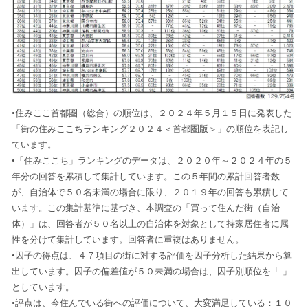
•住みここ首都圏（総合）の順位は、２０２４年５月１５日に発表した
「街の住みここちランキング２０２４＜首都圏版＞」の順位を表記し
ています。
•「住みここち」ランキングのデータは、２０２０年～２０２４年の５
年分の回答を累積して集計しています。この５年間の累計回答者数
が、自治体で５０名未満の場合に限り、２０１９年の回答も累積して
います。この集計基準に基づき、本調査の「買って住んだ街（自治
体）」は、回答者が５０名以上の自治体を対象として持家居住者に属
性を分けて集計しています。回答者に重複はありません。
•因子の得点は、４７項目の街に対する評価を因子分析した結果から算
出しています。因子の偏差値が５０未満の場合は、因子別順位を「-」
としています。
•評点は、今住んでいる街への評価について、大変満足している：１０