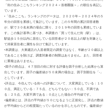
「街の住みここちランキング２０２４＜首都圏版＞」の順位を表記し
ています。
•「住みここち」ランキングのデータは、２０２０年～２０２４年の５
年分の回答を累積して集計しています。この５年間の累計回答者数
が、駅で３０名未満の場合に限り、２０１９年の回答も累積していま
す。この集計基準に基づき、本調査の「買って住んだ街（駅）」は、
駅徒歩１５分以内に居住している回答者が２０名以上の駅を対象とし
て持家居住者に属性を分けて集計しています。
•本調査は、大東建託の入居者限定の調査ではなく、年齢が２０歳以上
であることを除けば、調査対象者の制限はありません。また、回答者
に重複はありません。
•因子の得点は、４７項目の街に対する評価を因子分析した結果から算
出しています。因子の偏差値が５０未満の場合は、因子別順位を「-」
としています。
•評点は、今住んでいる街への評価について、大変満足している：１０
０点、満足している：７５点、どちらでもない：５０点、不満であ
る：２５点、大変不満である：０点とした場合の平均値です。
•偏差値とは、評点の平均値が５０になるように正規化し、評点の数値
が平均値からどの程度隔たっているのかを示したものです。偏差値が