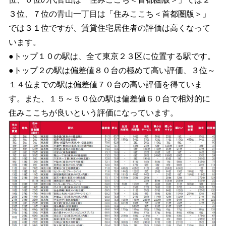
３位、７位の青山一丁目は「住みここち＜首都圏版＞」
では３１位ですが、賃貸住宅居住者の評価は高くなって
います。
●トップ１０の駅は、全て東京２３区に位置する駅です。
●トップ２の駅は偏差値８０台の極めて高い評価、３位～
１４位までの駅は偏差値７０台の高い評価を得ていま
す。また、１５～５０位の駅は偏差値６０台で相対的に
住みここちが良いという評価になっています。