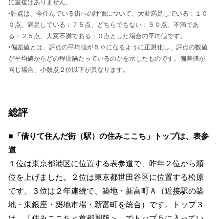
に重複はありません。
•評点は、今住んでいる街への評価について、大変満足している：１０
０点、満足している：７５点、どちらでもない：５０点、不満であ
る：２５点、大変不満である：０点とした場合の平均値です。
•偏差値とは、評点の平均値が５０になるように正規化し、評点の数値
が平均値からどの程度隔たっているのかを示したものです。偏差値が
同じ場合、小数点２位以下が異なります。
総評
■「借りて住んだ街（駅）の住みここち」トップは、表参
道
１位は東京都港区に位置する表参道で、昨年２位から順
位を上げました。２位は東京都世田谷区に位置する松原
です。３位は２年連続で、築地・新富町Ａ（近接駅の築
地・東銀座・築地市場・新富町を統合）です。トップ３
は、「住みここち＜首都圏版＞」でトップ５に入ってい