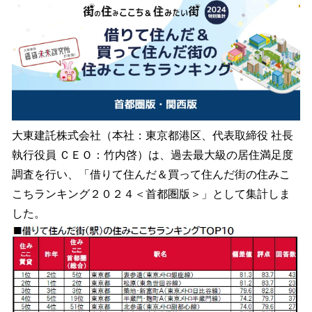
を
読
み
込
み
中
で
す
大東建託株式会社（本社：東京都港区、代表取締役 社長
執行役員 ＣＥＯ：竹内啓）は、過去最大級の居住満足度
調査を行い、「借りて住んだ＆買って住んだ街の住みこ
こちランキング２０２４＜首都圏版＞」として集計しま
した。