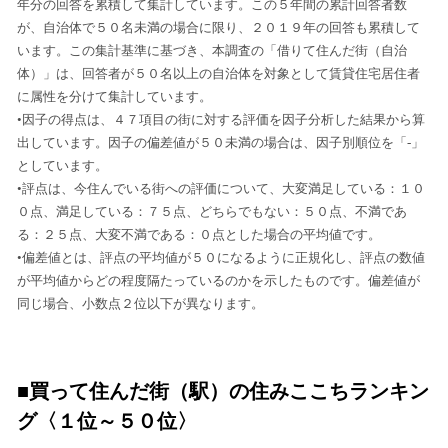
年分の回答を累積して集計しています。この５年間の累計回答者数
が、自治体で５０名未満の場合に限り、２０１９年の回答も累積して
います。この集計基準に基づき、本調査の「借りて住んだ街（自治
体）」は、回答者が５０名以上の自治体を対象として賃貸住宅居住者
に属性を分けて集計しています。
•因子の得点は、４７項目の街に対する評価を因子分析した結果から算
出しています。因子の偏差値が５０未満の場合は、因子別順位を「-」
としています。
•評点は、今住んでいる街への評価について、大変満足している：１０
０点、満足している：７５点、どちらでもない：５０点、不満であ
る：２５点、大変不満である：０点とした場合の平均値です。
•偏差値とは、評点の平均値が５０になるように正規化し、評点の数値
が平均値からどの程度隔たっているのかを示したものです。偏差値が
同じ場合、小数点２位以下が異なります。
■買って住んだ街（駅）の住みここちランキン
グ〈１位～５０位〉