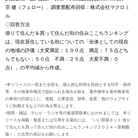
宗 健（フェロー）、調査票配布回収：株式会社マクロミ
ル
◇回答方法
借りて住んだ＆買って住んだ街の住みここちランキング
は、現在居住している街についての「全体としての現在
の地域の評価（大変満足：１００点 満足：７５点どち
らでもない：５０点 不満：２５点 大変不満：０
点）」の平均値から作成。
•本リリースの一部また全部を、個人的な利用を目的とする印字・保存
等、その他著作権法で認められる場合を除き、著作物等を著作権者等
の事前の許諾なしに、複製、公衆送信、頒布、改変、他のウェブサイ
トに転載するなどの行為を禁止します。
•新聞・雑誌、テレビ・ラジオ等の報道関係者におかれましては、本リ
リースを掲載・報道または引用する場合には、「いい部屋ネット 借り
て住んだ＆買って住んだ街の住みここちランキング２０２４＜首都圏
版＞」と出所の表記をお願いします。