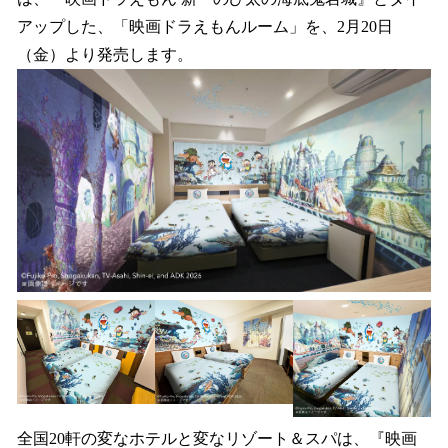
読
み
アップした、「映画ドラえもんルーム」を、2月20日
込
（金）より発売します。
み
中
で
す
全国20軒の変なホテルと変なリゾート＆スパは、『映画