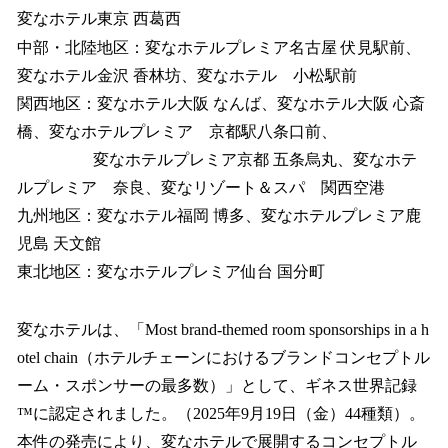
変なホテル東京 西葛西
中部・北陸地区：変なホテルプレミア名古屋 伏見駅前、
変なホテル金沢 香林坊、変なホテル 小松駅前
関西地区：変なホテル大阪 なんば、変なホテル大阪 心斎
橋、変なホテルプレミア 京都駅八条口前、
変なホテルプレミア京都 五条烏丸、変なホテ
ルプレミア 奈良、変なリゾート＆スパ 関西空港
九州地区：変なホテル福岡 博多、変なホテルプレミア鹿
児島 天文館
東北地区：変なホテルプレミア仙台 国分町
変なホテルは、「Most brand-themed room sponsorships in a h
otel chain（ホテルチェーンにおけるブランドコンセプトル
ーム・スポンサーの最多数）」として、ギネス世界記録
™に認定されました。（2025年9月19日（金）44種類）。
本件の発売により、変なホテルで展開するコンセプトル