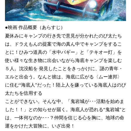
●映画 作品概要（あらすじ）
夏休みにキャンプの行き先で意見が分かれたのび太たち
は、ドラえもんの提案で海の真ん中でキャンプをするこ
とに！ひみつ道具の「水中バギー」と「テキオー灯」を
使い様々な生き物に出会いながら海底キャンプを楽しむ
５人。沈没船を 発見したことをきっかけに、謎の青年・
エルと出会う。なんと彼は、海底に広がる〈ムー連邦〉
に住む“海底人”だった！陸上人を嫌っている海底人はのび
太たちを信用する
ことができない。そんな中、「鬼岩城が･･･活動を始めま
した！！」との知らせが届く。海底人が恐れる“鬼岩城”と
は、一体何なのか･･･？仲間を信じる心を胸に、地球の命
運をかけた大冒険に、いざ出発！