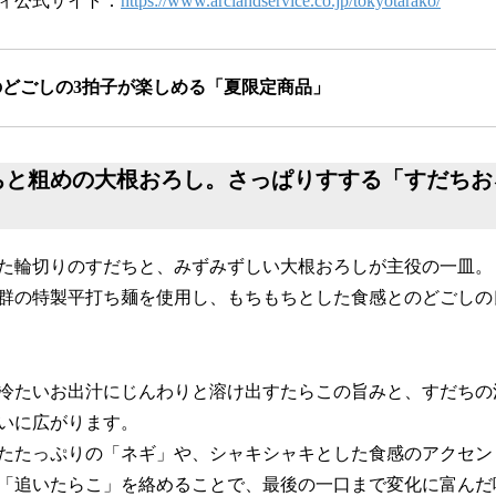
ィ公式サイト：
https://www.arclandservice.co.jp/tokyotarako/
どごしの3拍子が楽しめる「夏限定商品」
ちと粗めの大根おろし。さっぱりすする
「
すだちお
た輪切りのすだちと、みずみずしい大根おろしが主役の一皿。
群の特製平打ち麺を使用し、もちもちとした食感とのどごしの
冷たいお出汁にじんわりと溶け出すたらこの旨みと、すだちの
いに広がります。
たたっぷりの「ネギ」や、シャキシャキとした食感のアクセン
「追いたらこ」を絡めることで、最後の一口まで変化に富んだ