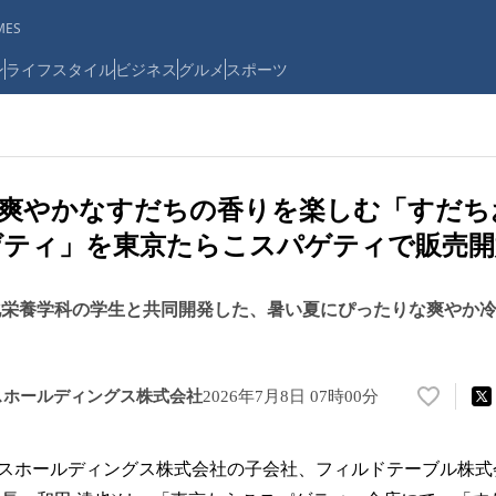
ES
ン
ライフスタイル
ビジネス
グルメ
スポーツ
。爽やかなすだちの香りを楽しむ「すだち
ゲティ」を東京たらこスパゲティで販売開
化栄養学科の学生と共同開発した、暑い夏にぴったりな爽やか
スホールディングス株式会社
2026年7月8日 07時00分
い
い
ね
スホールディングス株式会社の子会社、フィルドテーブル株式
！