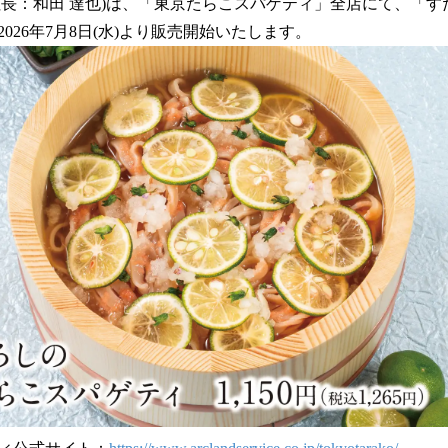
数
社長：和田 達也)は、「東京たらこスパゲティ」全店にて、「
を
026年7月8日(水)より販売開始いたします。
読
み
込
み
中
で
す