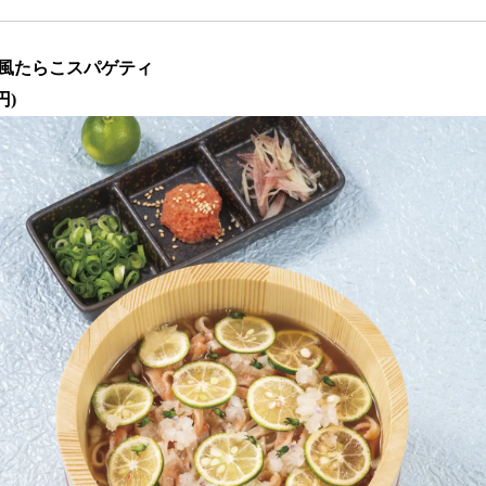
風たらこスパゲティ
円)