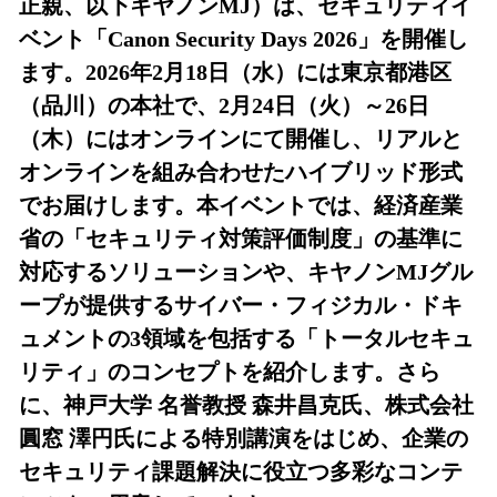
正親、以下キヤノンMJ）は、セキュリティイ
読
み
ベント「Canon Security Days 2026」を開催し
込
ます。2026年2月18日（水）には東京都港区
み
中
（品川）の本社で、2月24日（火）～26日
で
（木）にはオンラインにて開催し、リアルと
す
オンラインを組み合わせたハイブリッド形式
でお届けします。本イベントでは、経済産業
省の「セキュリティ対策評価制度」の基準に
対応するソリューションや、キヤノンMJグル
ープが提供するサイバー・フィジカル・ドキ
ュメントの3領域を包括する「トータルセキュ
リティ」のコンセプトを紹介します。さら
に、神戸大学 名誉教授 森井昌克氏、株式会社
圓窓 澤円氏による特別講演をはじめ、企業の
セキュリティ課題解決に役立つ多彩なコンテ