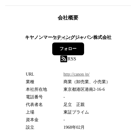
会社概要
キヤノンマーケティングジャパン株式会社
93
フォロワー
フォロー
RSS
URL
http://canon.jp/
業種
商業（卸売業、小売業）
本社所在地
東京都港区港南2-16-6
電話番号
-
代表者名
足立 正親
上場
東証プライム
資本金
-
設立
1968年02月