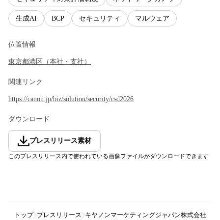
生成AI
BCP
セキュリティ
マルウェア
位置情報
東京都
港区
（
本社・支社
）
関連リンク
https://canon.jp/biz/solution/security/csd2026
ダウンロード
プレスリリース素材
このプレスリリース内で使われている画像ファイルがダウンロードできます
トップ
プレスリリース
キヤノンマーケティングジャパン株式会社
セキ