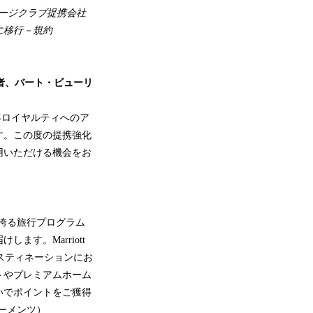
マイレージクラブ提携会社
に移行－規約
者、バート・ビューリ
客ロイヤルティへのア
す。この度の提携強化
用いただける機会をお
歴を誇る旅行プログラム
す。Marriott
デスティネーションにお
トやプレミアムホーム
いでポイントをご獲得
 モーメンツ）