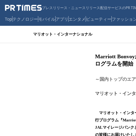
プレスリリース・ニュースリリース配信サービスのPR TIM
Top
テクノロジー
モバイル
アプリ
エンタメ
ビューティー
ファッショ
マリオット・インターナショナル
Marriott 
ログラムを開始
～国内トップのエア
マリオット・インタ
マリオット・インター
行プログラム『Marri
JALマイレージバンクと
の皆様にお届けいたし