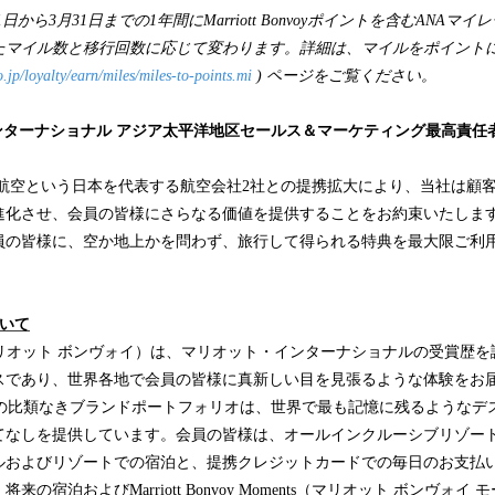
1日から3月31日までの1年間にMarriott Bonvoyポイントを含むANA
たマイル数と移行回数に応じて変わります。詳細は、マイルをポイント
.jp/loyalty/earn/miles/miles-to-points.mi
) ページをご覧ください。
ンターナショナル アジア太平洋地区セールス＆マーケティング最高責任
航空という日本を代表する航空会社2社との提携拡大により、当社は顧
進化させ、会員の皆様にさらなる価値を提供することをお約束いたしま
員の皆様に、空か地上かを問わず、旅行して得られる特典を最大限ご利
について
nvoy（マリオット ボンヴォイ）は、マリオット・インターナショナルの受賞
であり、世界各地で会員の皆様に真新しい目を見張るような体験をお届けしま
る31の比類なきブランドポートフォリオは、世界で最も記憶に残るような
てなしを提供しています。会員の皆様は、オールインクルーシブリゾー
ルおよびリゾートでの宿泊と、提携クレジットカードでの毎日のお支払
の宿泊およびMarriott Bonvoy Moments（マリオット ボンヴォイ