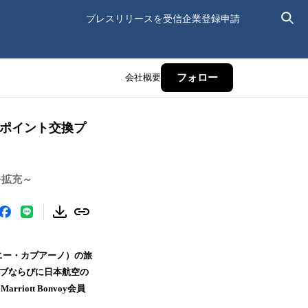
プレスリリースを受信
企業登録申請
会社概要
フォロー
相互ポイント交換プ
を拡充～
ニー・カプアーノ）の旅
クラブならびに日本航空の
ott Bonvoy会員