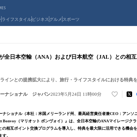
ES
ン
ライフスタイル
ビジネス
グルメ
スポーツ
Bonvoyが全日本空輸（ANA）および日本航空（JAL）との
ラインとの提携拡大により、旅行・ライフスタイルにおける特典
ーナショナル ジャパン
2023年5月24日 11時00分
い
い
ね
ナショナル（本社：米国メリーランド州、最高経営責任者兼CEO：アンソ
！
ott Bonvoy（マリオット ボンヴォイ）』は、全日本空輸のANAマイレージ
数
の相互ポイント交換プログラムを導入し、特典を最大限に活用できる機会をMarri
を
読
ます。