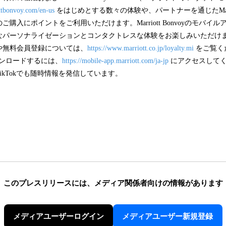
ottbonvoy.com/en-us
をはじめとする数々の体験や、パートナーを通じたMarriot
購入にポイントをご利用いただけます。Marriott Bonvoyのモバイ
ーソナライゼーションとコンタクトレスな体験をお楽しみいただけます。Marr
や無料会員登録については、
https://www.marriott.co.jp/loyalty.mi
をご覧くださ
ダウンロードするには、
https://mobile-app.marriott.com/ja-jp
にアクセスしてくだ
gram、TikTokでも随時情報を発信しています。
このプレスリリースには、
メディア関係者向けの情報があります
メディアユーザーログイン
メディアユーザー新規登録