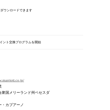
がダウンロードできます
相互ポイント交換プログラムを開始
.marriott.co.jp/
業
合衆国メリーランド州ベセスダ
ー・カプアーノ