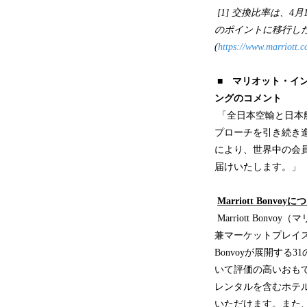
[1] 交換比率は、4月
のポイントに移行し
(
https://www.marriott.co
■ マリオット・イ
ングのコメント
「全日本空輸と日本
プローチを引き続き
により、世界中の会
届けいたします。」
Marriott Bonvoy
Marriott Bo
兼マーケットプレイス
Bonvoyが展開す
いて評価の高いおも
レンタルを含むホテ
いただけます。また、将来