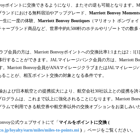
 Bonvoyポイントに交換できるようになり、またその逆も可能となります。Marrio
ルブランドにおける無料宿泊やアップグレード、
Marriott Bonvoy Moments
一生に一度の体験、
Marriott Bonvoy Boutiques
（マリオット ボンヴォイ
ャーブランド商品など、世界中約8,500軒のホテルやリゾートでの数
員の方は、Marriott Bonvoyポイントへの交換比率1:1または2：1[1]で
と移行することができます。JALマイレージバンク会員の方は、Marriott B
す。Marriott Bonvoy会員がANAマイレージクラブまたはJALマイレ
あることが、相互ポイント交換の対象となる条件です。
び日本航空との提携拡大により、航空会社30社以上との提携を誇るMarrio
グラムは、これまで以上に強化されることになります。Marriott Bon
グラムで利用できる航空券や航空券以外の交換オプションをお楽しみい
 Bonvoy公式ウェブサイトにて「
マイルをポイントに交換 (
o.jp/loyalty/earn/miles/miles-to-points.mi
)
」ページをご覧ください。