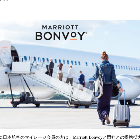
み
込
み
中
で
す
本航空のマイレージ会員の方は、Marriott Bonvoyと両社との提携