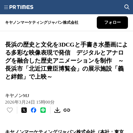
キヤノンマーケティングジャパン株式会社
フォロー
長浜の歴史と文化を3DCGと手書き水墨画によ
る多彩な映像表現で発信 デジタルとアナロ
グを融合した歴史アニメーションを制作 ～
長浜市「北近江豊臣博覧会」の展示施設「義
と絆館」で上映～
キヤノンMJ
2026年3月24日 15時00分
い
い
ね
！
キヤノンマーケティングジャパン株式会社（本社：東京