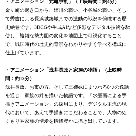
・アニメーション「元亀争乱」（上映時間：約4分）
金ヶ崎の退き口から、姉川の戦い、小谷城の戦い、そし
て秀吉による長浜城築城までの激動の戦況を俯瞰する歴
史絵巻です。3DCGや生成AIなど多彩なデジタル技術を駆
使し、複雑な勢力図の変化を地図上で可視化すること
で、戦国時代の歴史的背景をわかりやすく学べる構成に
仕上げています。
・アニメーション「浅井長政と家族の物語」（上映時
間：約12分）
浅井長政、お市の方、そして三姉妹にまつわる8つの逸話
を通じ、家族の絆を描いた物語です。「水墨画による手
描きアニメーション」の採用により、デジタル主流の現
代において、あえて手描きにこだわることで、人物のぬ
くもりや家族の情愛を情緒豊かに描き出しています。