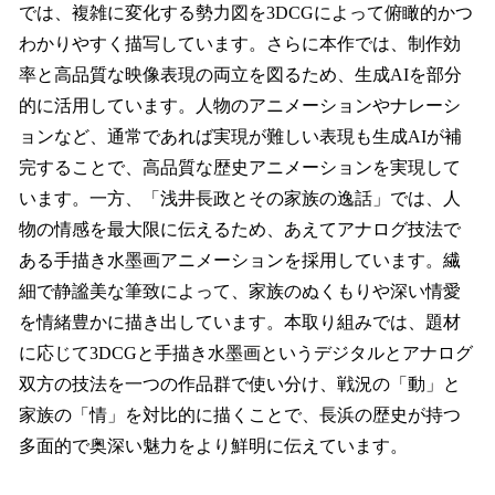
では、複雑に変化する勢力図を3DCGによって俯瞰的かつ
わかりやすく描写しています。さらに本作では、制作効
率と高品質な映像表現の両立を図るため、生成AIを部分
的に活用しています。人物のアニメーションやナレーシ
ョンなど、通常であれば実現が難しい表現も生成AIが補
完することで、高品質な歴史アニメーションを実現して
います。一方、「浅井長政とその家族の逸話」では、人
物の情感を最大限に伝えるため、あえてアナログ技法で
ある手描き水墨画アニメーションを採用しています。繊
細で静謐美な筆致によって、家族のぬくもりや深い情愛
を情緒豊かに描き出しています。本取り組みでは、題材
に応じて3DCGと手描き水墨画というデジタルとアナログ
双方の技法を一つの作品群で使い分け、戦況の「動」と
家族の「情」を対比的に描くことで、長浜の歴史が持つ
多面的で奥深い魅力をより鮮明に伝えています。