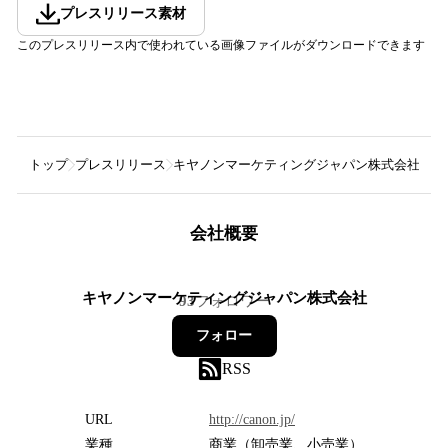
プレスリリース素材
このプレスリリース内で使われている画像ファイルがダウンロードできます
トップ
プレスリリース
キヤノンマーケティングジャパン株式会社
長
会社概要
キヤノンマーケティングジャパン株式会社
93
フォロワー
フォロー
RSS
URL
http://canon.jp/
業種
商業（卸売業、小売業）