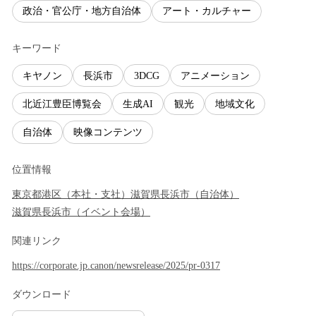
政治・官公庁・地方自治体
アート・カルチャー
キーワード
キヤノン
長浜市
3DCG
アニメーション
北近江豊臣博覧会
生成AI
観光
地域文化
自治体
映像コンテンツ
位置情報
東京都
港区
（
本社・支社
）
滋賀県
長浜市
（
自治体
）
滋賀県
長浜市
（
イベント会場
）
関連リンク
https://corporate.jp.canon/newsrelease/2025/pr-0317
ダウンロード