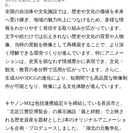
3DCGと生成AIによる「湖北の元亀争
乱」
全国の自治体や文化施設では、歴史や文化の価値を未来
へ受け継ぎ、地域の魅力向上につなげるため、多様な情
報をわかりやすく発信する取り組みが広がっています。
文字や絵だけでは伝えきれない歴史や文化の背景や人物
像、当時の景観を映像として再構築することで、より深
く理解できる環境づくりが進んでいます。特にアニメー
ションは、史実を損なわず情感豊かに表現でき、文化・
観光・教育の各分野で活用が広がっています。さらに、
生成AIや3DCGの進化により、短期間でも高品質な映像制
作が可能となり、映像による文化体験が進んでいます。
キヤノンMJは包括連携協定※を締結している長浜市と、
「北近江豊臣博覧会」の展示施設「義と絆館」で上映さ
れる歴史資産を題材とした2本のオリジナルアニメーショ
ンを企画・プロデュースしました。「湖北の元亀争乱」