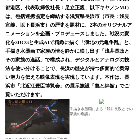
数
都港区、代表取締役社長：足立正親、以下キヤノンMJ）
を
は、包括連携協定を締結する滋賀県長浜市（市長：浅見
読
み
宣義、以下長浜市）の歴史を題材に、2本のオリジナルア
込
ニメーションを企画・プロデュースしました。戦況の変
み
化を3DCGと生成AIで精緻に描く「湖北の元亀争乱」と、
中
で
手描き水墨画で家族の情を静かに映し出す「浅井長政と
す
その家族の逸話」で構成され、デジタルとアナログの技
法を使い分けることで、長浜の歴史が持つ多面的で奥深
い魅力を伝える映像表現を実現しています。本作は、長
浜市「北近江豊臣博覧会」の展示施設「義と絆館」でご
覧いただけます。
手描き水墨画による「浅井長政とその
家族の逸話」