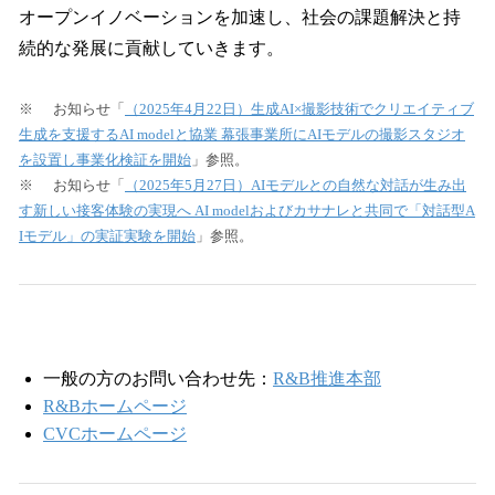
オープンイノベーションを加速し、社会の課題解決と持
続的な発展に貢献していきます。
※ お知らせ「
（2025年4月22日）生成AI×撮影技術でクリエイティブ
生成を支援するAI modelと協業 幕張事業所にAIモデルの撮影スタジオ
を設置し事業化検証を開始
」参照。
※ お知らせ「
（2025年5月27日）AIモデルとの自然な対話が生み出
す新しい接客体験の実現へ AI modelおよびカサナレと共同で「対話型A
Iモデル」の実証実験を開始
」参照。
一般の方のお問い合わせ先：
R&B推進本部
R&Bホームページ
CVCホームページ