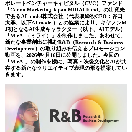
ポレートベンチャーキャピタル（CVC）ファンド
を
読
「Canon Marketing Japan MIRAI Fund」の出資先
み
であるAI model株式会社（代表取締役CEO：谷口
込
大季、以下AI model）との協業により、キヤノンM
み
J初となるAI生成キャラクター（以下、AIモデル）
中
「MirAI（ミライ）」を制作しました。あわせて、
で
新たな事業創出に挑むR&B（Research & Business
す
Development）の取り組みを伝えるプロモーション
動画を、2026年4月16日に公開しました。今回の
「MirAI」の制作を機に、写真・映像文化とAIが共
存する新たなクリエイティブ表現の形を提案してい
きます。