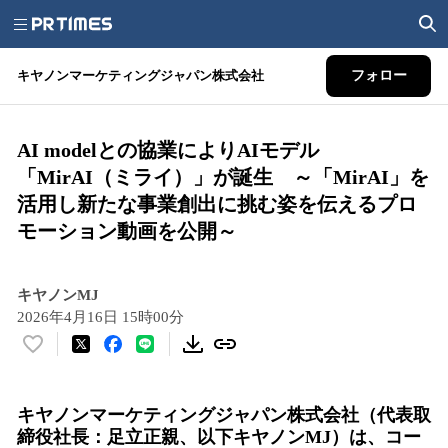
キヤノンマーケティングジャパン株式会社
フォロー
AI modelとの協業によりAIモデル
「MirAI（ミライ）」が誕生 ～「MirAI」を
活用し新たな事業創出に挑む姿を伝えるプロ
モーション動画を公開～
キヤノンMJ
2026年4月16日 15時00分
い
い
ね
キヤノンマーケティングジャパン株式会社（代表取
！
締役社長：足立正親、以下キヤノンMJ）は、コー
数