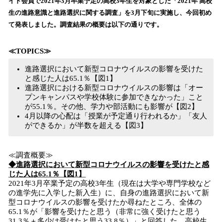
イト会員で2021年3月卒業予定の高校3年生を対象とした「2021年 高校
読
生の進路意識と進路選択に関する調査」を3月下旬に実施し、今回初め
み
て発表しました。調査結果の概要は以下の通りです。
込
み
中
≪TOPICS≫
で
進路選択において新型コロナウイルスの影響を受けた
す
と感じた人は65.1％【図1】
進路選択における新型コロナウイルスの影響は「オー
プンキャンパスや学校体験に参加できなかった」こと
が55.1％。その他、学力や部活動にも影響が【図2】
4月以降の心配は「授業が予定通り行われるか」「友人
ができるか」が半数を超える【図3】
≪調査概要≫
◆進路選択において新型コロナウイルスの影響を受けたと感
じた人は65.1％【図1】
2021年3月卒業予定の高校3年生（現在は大学や専門学校など
の進学先に入学した新入生）に、自身の進路選択において新
型コロナウイルスの影響を受けたか尋ねたところ、全体の
65.1％が「影響を受けたと思う（非常に強く受けたと思う
31.3％＋多少は受けたと思う33.8％）」と回答した。高校生