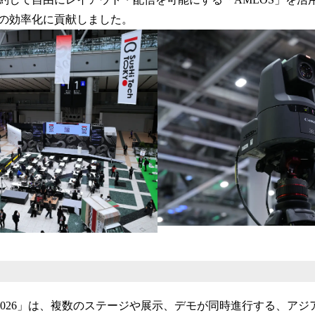
み
込
の効率化に貢献しました。
み
中
で
す
 Tokyo 2026」は、複数のステージや展示、デモが同時進行する、