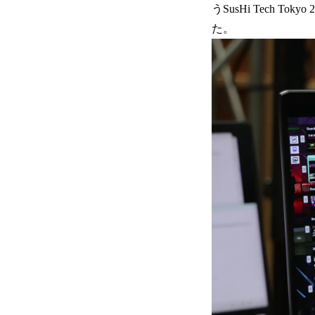
うSusHi Tech
た。