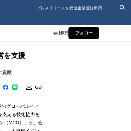
プレスリリースを受信
企業登録申請
会社概要
フォロー
運営を支援
に貢献
大級のグローバルイノ
配信を支える技術協力を
ン（MCO）」と、会
用し、大規模イベン