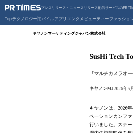
プレスリリース・ニュースリリース配信サービスのPR TIM
Top
テクノロジー
モバイル
アプリ
エンタメ
ビューティー
ファッショ
キヤノンマーケティングジャパン株式会社
SusHi Te
「マルチカメラオー
キヤノンMJ
2026年5
キヤノンは、2026
ベーションカンファレン
行いました。ステー
場内の複数映像を集