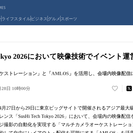
ES
ン
ライフスタイル
ビジネス
グルメ
スポーツ
ch Tokyo 2026において映像技術でイベント
ケストレーション」と「AMLOS」を活用し、会場内映像配信
月28日 10時00分
い
い
ね
年4月27日から29日に東京ビッグサイトで開催されるアジア最
！
数
ス「SusHi Tech Tokyo 2026」において、会場内の映像
を
ジ撮影の自動化を実現する「マルチカメラオーケストレーショ
読
約して自由にレイアウト・配信を可能にする「AMLOS」を活