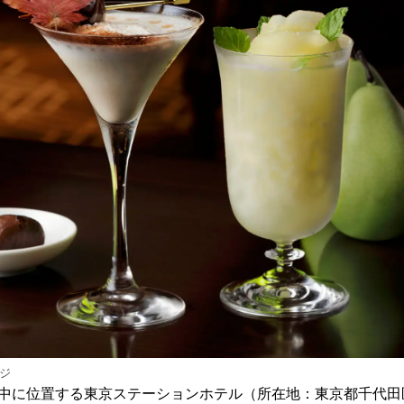
み
込
み
中
で
す
ジ
中に位置する東京ステーションホテル（所在地：東京都千代田区丸