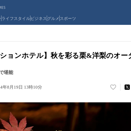
ES
ン
ライフスタイル
ビジネス
グルメ
スポーツ
ションホテル】秋を彩る栗&洋梨のオー
で堪能
24年8月19日 13時10分
い
い
ね
！
数
を
読