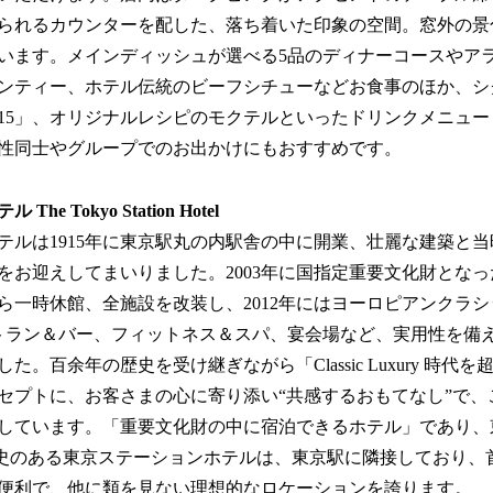
られるカウンターを配した、落ち着いた印象の空間。窓外の景
います。メインディッシュが選べる5品のディナーコースやア
ンティー、ホテル伝統のビーフシチューなどお食事のほか、シ
915」、オリジナルレシピのモクテルといったドリンクメニュ
性同士やグループでのお出かけにもおすすめです。
e Tokyo Station Hotel
テルは1915年に東京駅丸の内駅舎の中に開業、壮麗な建築と
をお迎えしてまいりました。2003年に国指定重要文化財とな
から一時休館、全施設を改装し、2012年にはヨーロピアンクラシ
ストラン＆バー、フィットネス＆スパ、宴会場など、実用性を備
た。百余年の歴史を受け継ぎながら「Classic Luxury 時代
セプトに、お客さまの心に寄り添い“共感するおもてなし”で、
しています。「重要文化財の中に宿泊できるホテル」であり、
歴史のある東京ステーションホテルは、東京駅に隣接しており、
便利で、他に類を見ない理想的なロケーションを誇ります。