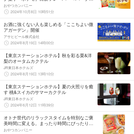
るソルト味＞＜爽やかなチリライム味＞新登
おやつカンパニー
場
2024年10月8日 10時51分
お酒に強くない人も楽しめる「ここちよい微
アガーデン」開催
アサヒビール株式会社
2024年8月19日 14時00分
【東京ステーションホテル】秋を彩る栗&洋
梨のオータムカクテル
JR東日本ホテルズ
2024年8月19日 13時10分
【東京ステーションホテル】夏の火照りを癒
す 桃&スイカのサマーカクテル
JR東日本ホテルズ
2024年6月12日 11時39分
オトナ世代のリラックスタイムを特別なご褒
美時間に変える。まったり時間にぴったりな
ポテトスナック菓子『ポテモ』に新フレーバ
おやつカンパニー