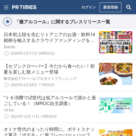
ログイン
新規登録
「微アルコール」に関するプレスリリース一覧
日本初上陸を含むリトアニアのお酒・飲料14
銘柄を輸入するクラウドファンディングを実
施
Svente
2026年3月31日 09時50分
【セブンクローバー】今だから食べたい！初
夏を楽しむ新メニュー登場
株式会社グローバルプロダクトプランニング
2025年4月28日 17時00分
"トキ消費"のZ世代は低アルコールで誰かと過
ごしている！（MROC自主調査）
10 Inc.
2024年12月11日 15時00分
オトナ世代のまったり時間に。ポテトスナッ
ク菓子『ポテモ』に新フレーバー＜ハーブ香