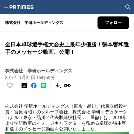
株式会社 学研ホールディングス
フォロー
全日本卓球選手権大会史上最年少優勝！張本智和選
手のメッセージ動画、公開！
株式会社 学研ホールディングス
2018年1月22日 15時59分
い
い
ね
株式会社 学研ホールディングス（東京・品川／代表取締役社
！
長：宮原博昭）のグループ会社、株式会社 学研エデュケーシ
数
ョナル（東京・品川／代表取締役社長：土屋徹）は、2018年
を
より学研教室のイメージキャラクターを務める卓球の張本智
読
和選手のメッセージ動画を公開いたしました。
み