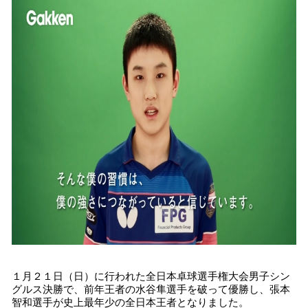
込
み
中
で
す
１月２１日（日）に行われた全日本卓球選手権大会男子シン
グルス決勝で、前年王者の水谷隼選手を破って優勝し、張本
智和選手が史上最年少の全日本王者となりました。