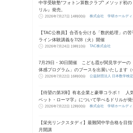
中学受験塾“フォトン算数クラブ” メソッド初
リル』発売。
株式会社 学研ホールデ
2026年7月27日 14時00分
【TAC公務員】合否を分ける「数的処理」の苦
ライン体験講義を7/28（火）開催
TAC株式会社
2026年7月24日 19時10分
7月29日・30日開催 こども霞が関見学デー
体感プログラム」のブースを出展いたします（
公益財団法人 日本数学検
2026年7月22日 16時00分
【待望の第3弾】有名企業と豪華コラボ！ 人
ベット・ローマ字』について学べるドリルが発
株式会社 学研ホールデ
2026年7月22日 12時00分
【栄光リンクスタディ】最難関中学合格を目指
月開講