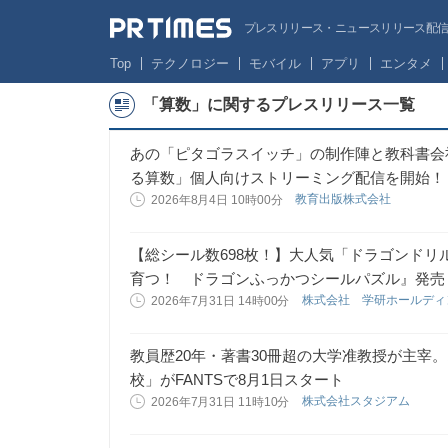
プレスリリース・ニュースリリース配信サー
Top
テクノロジー
モバイル
アプリ
エンタメ
「算数」に関するプレスリリース一覧
あの「ピタゴラスイッチ」の制作陣と教科書会
る算数」個人向けストリーミング配信を開始！【
教育出版株式会社
2026年8月4日 10時00分
【総シール数698枚！】大人気「ドラゴンド
育つ！ ドラゴンふっかつシールパズル』発売
株式会社 学研ホールデ
2026年7月31日 14時00分
教員歴20年・著書30冊超の大学准教授が主宰
校」がFANTSで8月1日スタート
株式会社スタジアム
2026年7月31日 11時10分