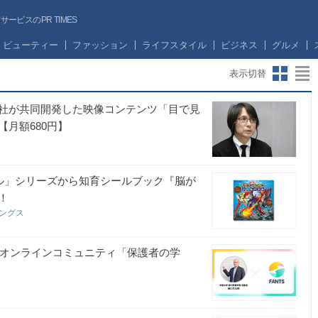
ビスのPR TIMES
ビューティー
ファッション
ライフスタイル
ビジネス
グルメ
表示切替
社が共同開発した映像コンテンツ「目で見
月額680円】
リル」シリーズから知育シールブック『脳が
！
ィングス
。オンラインコミュニティ「保護者の学