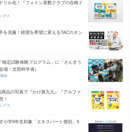
のドリル化！『フォトン算数クラブの合格ド
ィングス
手を克服！絶望を希望に変えるTACのオン
の「検定試験体験プログラム」に「さんすう
会場：文部科学省）
定協会
気商品の写真で『かけ算九九』『アルファ
売！
ィングス
す小学6年生対象「エキスパート個別」9