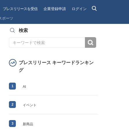
プレスリリースを受信
企業登録申請
ログイン
スポーツ
検索
検索
プレスリリース キーワードランキン
グ
1
AI
2
イベント
3
新商品