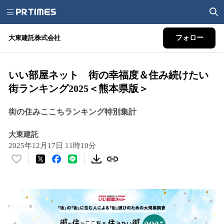
大東建託株式会社
フォロー
いい部屋ネット 街の幸福度＆住み続けたい
街ランキング2025＜熊本県版＞
街の住みここちランキング特別集計
大東建託
2025年12月17日 11時10分
い
い
ね
！
数
を