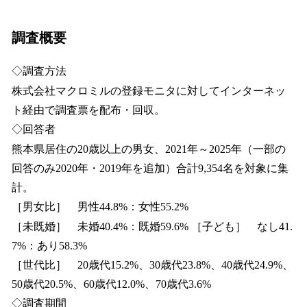
調査概要
◇調査方法
株式会社マクロミルの登録モニタに対してインターネッ
ト経由で調査票を配布・回収。
◇回答者
熊本県居住の20歳以上の男女、2021年～2025年（一部の
回答のみ2020年・2019年を追加）合計9,354名を対象に集
計。
［男女比］ 男性44.8%：女性55.2%
［未既婚］ 未婚40.4%：既婚59.6% ［子ども］ なし41.
7%：あり58.3%
［世代比］ 20歳代15.2%、30歳代23.8%、40歳代24.9%、
50歳代20.5%、60歳代12.0%、70歳代3.6%
◇調査期間