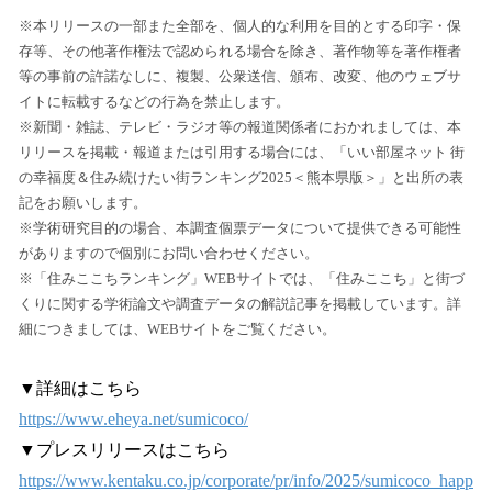
※本リリースの一部また全部を、個人的な利用を目的とする印字・保
存等、その他著作権法で認められる場合を除き、著作物等を著作権者
等の事前の許諾なしに、複製、公衆送信、頒布、改変、他のウェブサ
イトに転載するなどの行為を禁止します。
※新聞・雑誌、テレビ・ラジオ等の報道関係者におかれましては、本
リリースを掲載・報道または引用する場合には、「いい部屋ネット 街
の幸福度＆住み続けたい街ランキング2025＜熊本県版＞」と出所の表
記をお願いします。
※学術研究目的の場合、本調査個票データについて提供できる可能性
がありますので個別にお問い合わせください。
※「住みここちランキング」WEBサイトでは、「住みここち」と街づ
くりに関する学術論文や調査データの解説記事を掲載しています。詳
細につきましては、WEBサイトをご覧ください。
▼詳細はこちら
https://www.eheya.net/sumicoco/
▼プレスリリースはこちら
https://www.kentaku.co.jp/corporate/pr/info/2025/sumicoco_happ