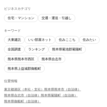
ビジネスカテゴリ
住宅・マンション
交通・運送・引越し
キーワード
大東建託
いい部屋ネット
住みここち
住みたい
全国調査
ランキング
熊本県菊池郡菊陽町
熊本県熊本市西区
熊本県合志市
熊本県上益城郡御船町
位置情報
東京都
港区
（
本社・支社
）
熊本県
熊本市
（
自治体
）
熊本県
合志市
（
自治体
）
熊本県
菊陽町
（
自治体
）
熊本県
御船町
（
自治体
）