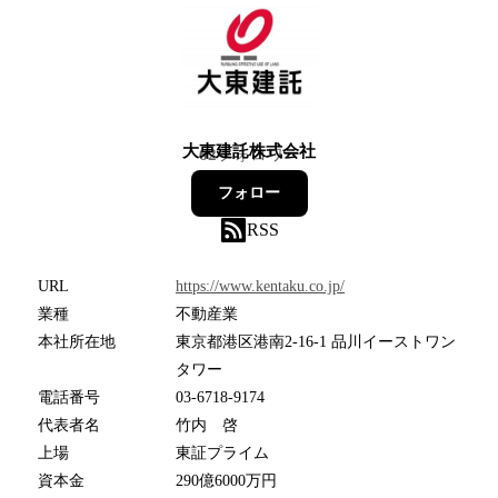
大東建託株式会社
62
フォロワー
フォロー
RSS
URL
https://www.kentaku.co.jp/
業種
不動産業
本社所在地
東京都港区港南2-16-1 品川イーストワン
タワー
電話番号
03-6718-9174
代表者名
竹内 啓
上場
東証プライム
資本金
290億6000万円