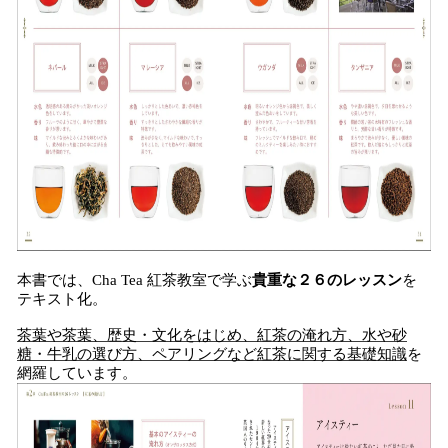
本書では、Cha Tea 紅茶教室で学ぶ
貴重な２６のレッスン
を
テキスト化。
茶葉や茶葉、歴史・文化をはじめ、紅茶の淹れ方、水や砂
糖・牛乳の選び方、ペアリングなど紅茶に関する基礎知識
を
網羅しています。