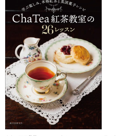
込
み
中
で
す