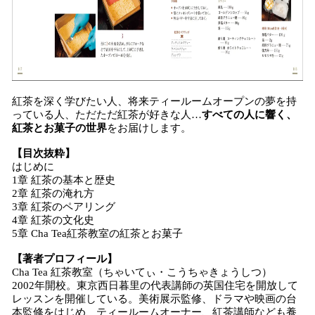
紅茶を深く学びたい人、将来ティールームオープンの夢を持
っている人、ただただ紅茶が好きな人…
すべての人に響く、
紅茶とお菓子の世界
をお届けします。
【目次抜粋】
はじめに
1章 紅茶の基本と歴史
2章 紅茶の淹れ方
3章 紅茶のペアリング
4章 紅茶の文化史
5章 Cha Tea紅茶教室の紅茶とお菓子
【著者プロフィール】
Cha Tea 紅茶教室（ちゃいてぃ・こうちゃきょうしつ）
2002年開校。東京西日暮里の代表講師の英国住宅を開放して
レッスンを開催している。美術展示監修、ドラマや映画の台
本監修をはじめ、ティールームオーナー、紅茶講師なども養