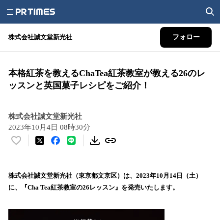
株式会社誠文堂新光社
フォロー
本格紅茶を教えるChaTea紅茶教室が教える26のレ
ッスンと英国菓子レシピをご紹介！
株式会社誠文堂新光社
2023年10月4日 08時30分
い
い
ね
！
株式会社誠文堂新光社（東京都文京区）は、2023年10月14日（土）
数
に、『Cha Tea紅茶教室の26レッスン』を発売いたします。
を
読
み