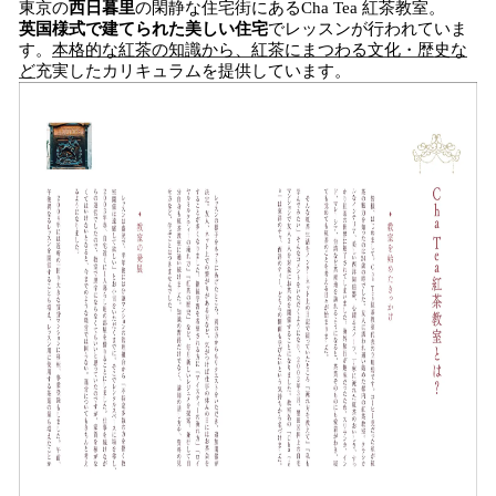
東京の
西日暮里
の閑静な住宅街にあるCha Tea 紅茶教室。
英国様式で建てられた美しい住宅
でレッスンが行われていま
す。
本格的な紅茶の知識から、紅茶にまつわる文化・歴史な
ど
充実したカリキュラムを提供しています。