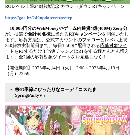
ROレベル上限240解放記念 カウントダウンRTキャンペーン
https://goe.bz/240updateretweetcp
10,000円分のWebMoney
や
ゲーム内通貨4億(400M) Zeny分
が、抽選で
合計40名様
に当たる
RTキャンペーン
を開催いたし
ます。応募方法は、公式アカウントのフォローとレベル上限
240解放実装前日まで、毎日12:00に配信される
応募対象ツイ
ートをRT
するだけ！当選チャンスはRTをする程どんどん増え
ます、全7回の応募対象ツイートをお見逃しなく！
【開催期間】2023年4月4日（火）12:00～2023年4月10日
（月）23:59
桜の季節にぴったりなコーデ「コスたま
SpringPartyV」