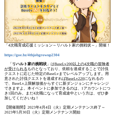
「4次職育成応援ミッション～リハルト家の挑戦状～」開催！
https://goe.bz/4thjobgrowup2304
「
リハルト家の挑戦状
」は
BaseLv200以上の4次職の冒険者
が受けられる
ものとなっており、依頼を達成することで討伐
クエストに応じた特定のBaseLvまでレベルアップします。用
意された討伐クエストを達成すれば
BaseLv220
になれるの
で、BaseLv上限解放後からすぐに新ダンジョンにチャレンジ
できますよ。本イベントに参加できるのは、1アカウントにつ
き1回のみ。まだ4次職になって育成途中という方は、ぜひ参
加してくださいね！
【開催期間】2023年4月4日（火）定期メンテナンス終了～
2023年5月30日（火）定期メンテナンス開始