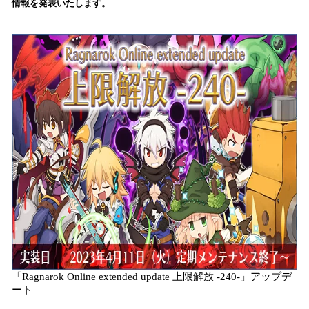
情報を発表いたします。
読
み
込
み
中
で
す
「Ragnarok Online extended update 上限解放 -240-」アップデ
ート