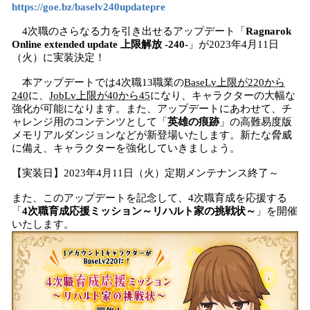
https://goe.bz/baselv240updatepre
4次職のさらなる力を引き出せるアップデート「
Ragnarok
Online extended update 上限解放 -240-
」が2023年4月11日
（火）に実装決定！
本アップデートでは4次職13職業の
BaseLv上限が220から
240
に、
JobLv上限が40から45
になり、キャラクターの大幅な
強化が可能になります。また、アップデートにあわせて、チ
ャレンジ用のコンテンツとして「
英雄の痕跡
」の高難易度版
メモリアルダンジョンなどが新登場いたします。新たな脅威
に備え、キャラクターを強化していきましょう。
【実装日】2023年4月11日（火）定期メンテナンス終了～
また、このアップデートを記念して、4次職育成を応援する
「
4次職育成応援ミッション～リハルト家の挑戦状～
」を開催
いたします。