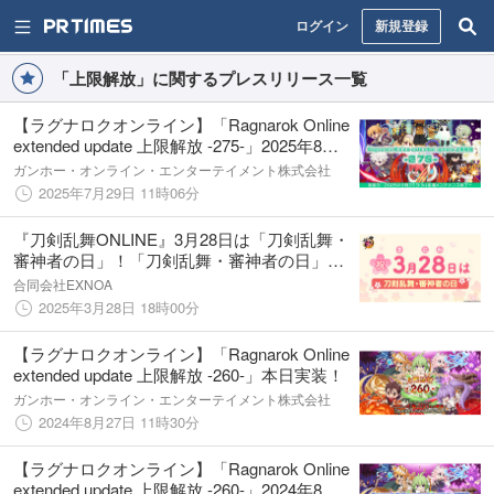
ログイン
新規登録
「上限解放」に関するプレスリリース一覧
【ラグナロクオンライン】「Ragnarok Online
extended update 上限解放 -275-」2025年8月
26日（火）実装決定！
ガンホー・オンライン・エンターテイメント株式会社
2025年7月29日 11時06分
『刀剣乱舞ONLINE』3月28日は「刀剣乱舞・
審神者の日」！「刀剣乱舞・審神者の日」を
記念したキャンペーンの開催や機能の追加と
合同会社EXNOA
アップデートを実施！月額サービス「本丸刀
2025年3月28日 18時00分
剣保存会」も新たに開始！
【ラグナロクオンライン】「Ragnarok Online
extended update 上限解放 -260-」本日実装！
ガンホー・オンライン・エンターテイメント株式会社
2024年8月27日 11時30分
【ラグナロクオンライン】「Ragnarok Online
extended update 上限解放 -260-」2024年8月