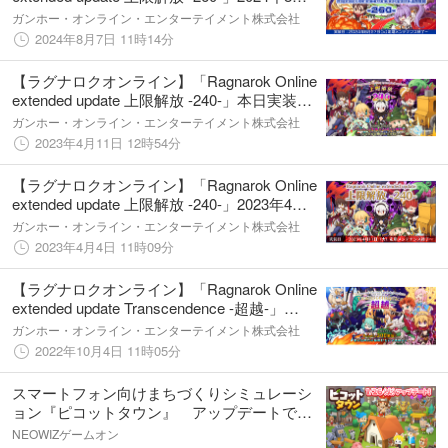
27日（火）実装決定！
ガンホー・オンライン・エンターテイメント株式会社
2024年8月7日 11時14分
【ラグナロクオンライン】「Ragnarok Online
extended update 上限解放 -240-」本日実装＆
記念イベントがスタート！
ガンホー・オンライン・エンターテイメント株式会社
2023年4月11日 12時54分
【ラグナロクオンライン】「Ragnarok Online
extended update 上限解放 -240-」2023年4月
11日（火）実装決定！
ガンホー・オンライン・エンターテイメント株式会社
2023年4月4日 11時09分
【ラグナロクオンライン】「Ragnarok Online
extended update Transcendence -超越-」
BaseLv200解放アップデート本日実装！
ガンホー・オンライン・エンターテイメント株式会社
2022年10月4日 11時05分
スマートフォン向けまちづくりシミュレーシ
ョン『ピコットタウン』 アップデートでさ
らに広がるピコットワールド！城主レベル、
NEOWIZゲームオン