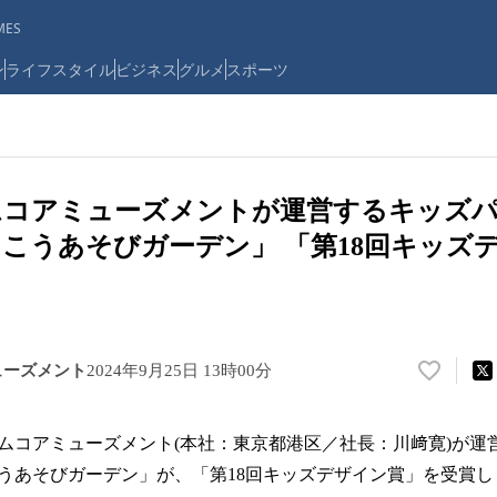
ES
ン
ライフスタイル
ビジネス
グルメ
スポーツ
ムコアミューズメントが運営するキッズパ
こうあそびガーデン」 「第18回キッズ
ューズメント
2024年9月25日 13時00分
い
い
ね
ムコアミューズメント(本社：東京都港区／社長：川﨑寛)が運
！
数
うあそびガーデン」が、「第18回キッズデザイン賞」を受賞し