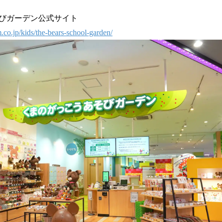
を
読
そびガーデン公式サイト
み
込
.co.jp/kids/the-bears-school-garden/
み
中
で
す