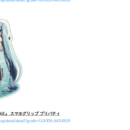
/top/detail/detail?gcode=GOODS-04350928
KE』 スマホグリップ プリバティ
/top/detail/detail?gcode=GOODS-04350929