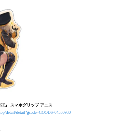
KE』 スマホグリップ アニス
/top/detail/detail?gcode=GOODS-04350930