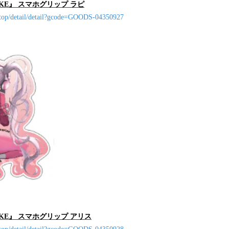
KE』 スマホグリップ ラピ
/top/detail/detail?gcode=GOODS-04350927
KE』 スマホグリップ アリス