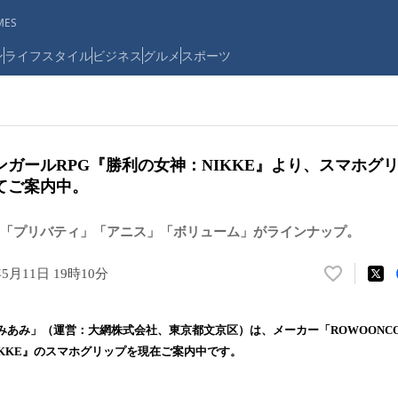
ES
ン
ライフスタイル
ビジネス
グルメ
スポーツ
ンガールRPG『勝利の女神：NIKKE』より、スマホグ
てご案内中。
「プリバティ」「アニス」「ボリューム」がラインナップ。
年5月11日 19時10分
い
い
ね
あみ」（運営：大網株式会社、東京都文京区）は、メーカー「ROWOONCOM
！
IKKE』のスマホグリップを現在ご案内中です。
数
を
読