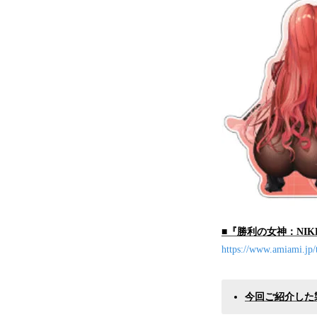
■『勝利の女神：NIK
https://www.amiami.jp
今回ご紹介した