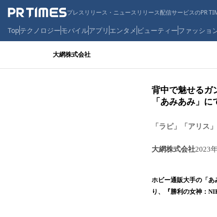
プレスリリース・ニュースリリース配信サービスのPR TIM
Top
テクノロジー
モバイル
アプリ
エンタメ
ビューティー
ファッショ
大網株式会社
背中で魅せるガ
「あみあみ」に
「ラピ」「アリス」
大網株式会社
2023
ホビー通販大手の「あみ
り、『勝利の女神：N