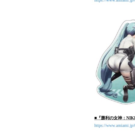
https://www.amiami.jp
■『勝利の女神：NIK
https://www.amiami.jp