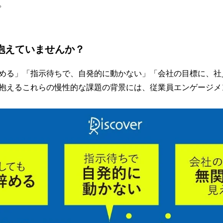
を
。
読
み
込
み
を抱えていませんか？
中
で
す
める」「指示待ちで、自発的に動かない」「会社の目標に、社
抱えるこれらの慢性的な課題の背景には、従業員エンゲージメ