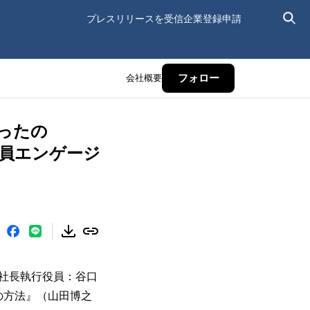
プレスリリースを受信
企業登録申請
会社概要
フォロー
ったの
社員エンゲージ
社長執行役員：谷口
の方法』（山田博之