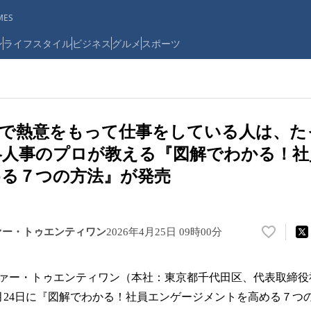
ES
ン
ライフスタイル
ビジネス
グルメ
スポーツ
員で熱意をもって仕事をしている人は、た
略人事のプロが教える『図解でわかる！
める７つの方法』が発売
ァー・トゥエンティワン
2026年4月25日 09時00分
い
い
ね
ァー・トゥエンティワン（本社：東京都千代田区、代表取締役
！
数
年4月24日に『図解でわかる！社員エンゲージメントを高める７つ