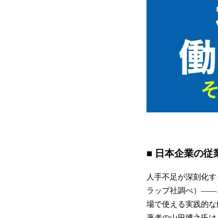
■ 日本企業の
人手不足が深刻化す
ラップ社調べ）——
場で使える実践的な
著者の山田博之氏は