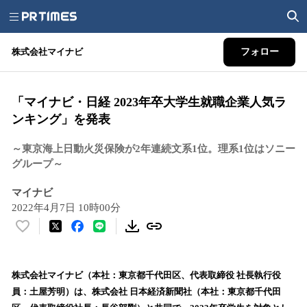
株式会社マイナビ
フォロー
「マイナビ・日経 2023年卒大学生就職企業人気ラ
ンキング」を発表
～東京海上日動火災保険が2年連続文系1位。理系1位はソニー
グループ～
マイナビ
2022年4月7日 10時00分
い
い
ね
！
株式会社マイナビ（本社：東京都千代田区、代表取締役 社長執行役
数
員：土屋芳明）は、株式会社 日本経済新聞社（本社：東京都千代田
を