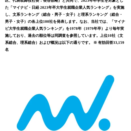
区、代表取締役社長：長谷部剛）と共同で、2023年卒学生を対象とし
読
た「マイナビ・日経 2023年卒大学生就職企業人気ランキング」を実施
み
し、文系ランキング（総合・男子・女子）と理系ランキング（総合・
込
男子・女子）の各上位100社を発表します。なお、当社では、「マイナ
み
ビ大学生就職企業人気ランキング」を1978年（1979年卒）より毎年実
中
で
施しており、過去の順位等は同調査を参照しています。上位10社（文
す
系総合、理系総合）および概況は以下の通りです。 ※ 有効回答33,159
名