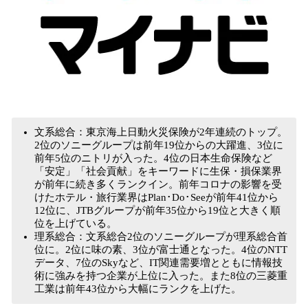
​文系総合：東京海上日動火災保険が2年連続のトップ。
2位のソニーグループは前年19位からの大躍進、3位に
前年5位のニトリが入った。4位の日本生命保険など
「安定」「社会貢献」をキーワードに生保・損保業界
が前年に続き多くランクイン。前年コロナの影響を受
けたホテル・旅行業界はPlan･Do･Seeが前年41位から
12位に、JTBグループが前年35位から19位と大きく順
位を上げている。
理系総合：文系総合2位のソニーグループが理系総合首
位に。2位に味の素、3位が富士通となった。4位のNTT
データ、7位のSkyなど、IT関連需要増とともに情報技
術に強みを持つ企業が上位に入った。また8位の三菱重
工業は前年43位から大幅にランクを上げた。