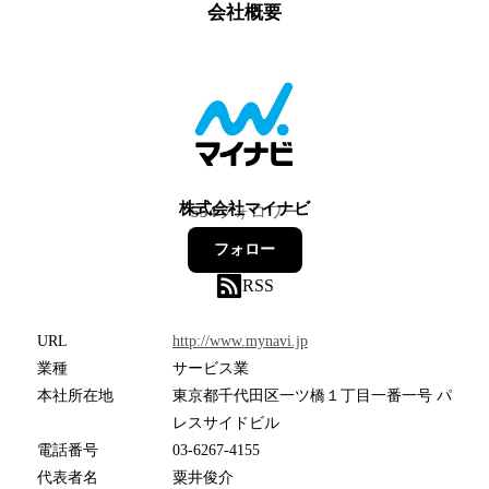
会社概要
株式会社マイナビ
554
フォロワー
フォロー
RSS
URL
http://www.mynavi.jp
業種
サービス業
本社所在地
東京都千代田区一ツ橋１丁目一番一号 パ
レスサイドビル
電話番号
03-6267-4155
代表者名
粟井俊介