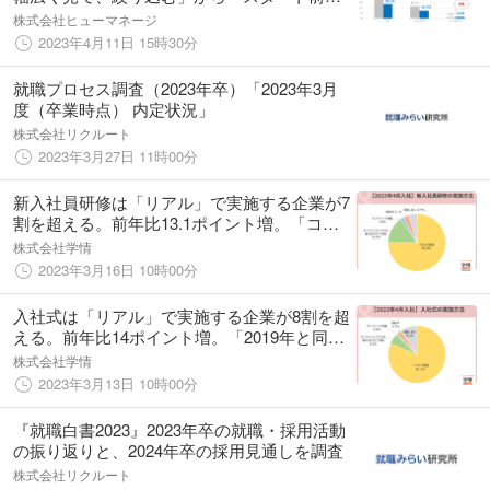
絞り込んで、狙い撃ち」へ
株式会社ヒューマネージ
2023年4月11日 15時30分
就職プロセス調査（2023年卒）「2023年3月
度（卒業時点） 内定状況」
株式会社リクルート
2023年3月27日 11時00分
新入社員研修は「リアル」で実施する企業が7
割を超える。前年比13.1ポイント増。「コロ
ナ禍でオンラインとリアル両方で実施し、リ
株式会社学情
アルのほうが、戦力化が早いことが分かっ
2023年3月16日 10時00分
た」の声/人事担当者アンケート
入社式は「リアル」で実施する企業が8割を超
える。前年比14ポイント増。「2019年と同規
模で実施」の声も。一方、半数の企業が入社
株式会社学情
式で「マスク着用」を求める方針/人事担当者
2023年3月13日 10時00分
アンケート
『就職白書2023』2023年卒の就職・採用活動
の振り返りと、2024年卒の採用見通しを調査
株式会社リクルート