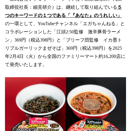
数
取締役社長：細見研介）は、継続して取り組んでいる
５
を
つのキーワードの１つである「『あなた』のうれしい」
読
み
の一環として、YouTubeチャンネル「エガちゃんねる」と
込
コラボレーションした「江頭2:50監修 激辛豚骨ラーメ
み
ン」369円（税込398円）と「ブリーフ団監修 イカ墨ト
中
で
リプルガーリックまぜそば」369円（税込398円）を2025
す
年2月4日（火）から全国のファミリーマート約16,200店に
て発売いたします。