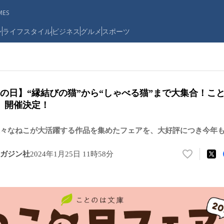
ES
ン
ライフスタイル
ビジネス
グルメ
スポーツ
この日】“縁結びの猫”から“しゃべる猫”まで大集合！こ
4』開催決定！
々なねこが大活躍する作品を集めたフェアを、大好評につき今年
ガジン社
2024年1月25日 11時58分
い
い
ね
！
数
を
読