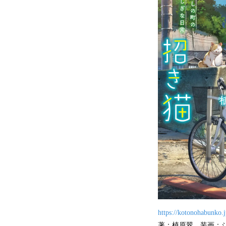
https://kotonohabunko.j
著：植原翠 装画：