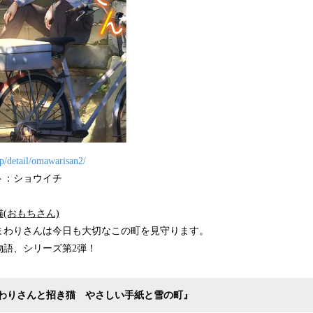
p/detail/omawarisan2/
ト：ショウイチ
(おもちさん)
まわりさんは今日も大切なこの町を見守ります。
物語、シリーズ第2弾！
わりさんと招き猫 やさしい手紙と雪の町』