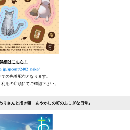
ど詳細はこちら！
o.jp/spcont/2402_neko/
定での先着配布となります。
ご利用の店頭にてご確認下さい。
わりさんと招き猫 あやかしの町のふしぎな日常』