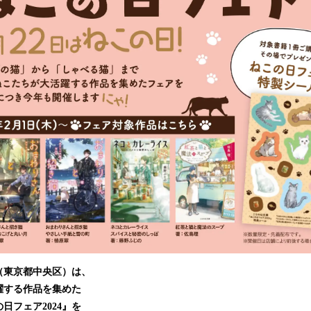
み
込
み
中
で
す
（東京都中央区）は、
躍する作品を集めた
日フェア2024』を