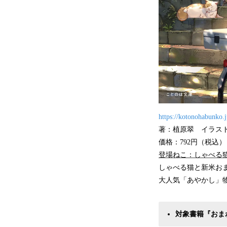
https://kotonohabunko.j
著：植原翠 イラス
価格：792円（税込）
登場ねこ：しゃべる猫
しゃべる猫と新米お
大人気「あやかし」
対象書籍『おま