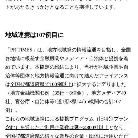
トがあたるきっかけとなることを期待しています。
地域連携は107例目に
「PR TIMES」は、地方地域発の情報流通を目指し、全国
各地域に根差す金融機関やメディア・自治体と提携を進
めています。本協定の締結により、当社が地域企業や自
治体等団体と地方情報流通に向けて結んだアライアンス
は
全国47都道府県で100例以上
に拡大するに至りました
（地方金融機関43例（35行・8信金）、地方メディア40
社、官公庁・自治体等1道1府3県14市5機関の合計107
例）。
これらの地域連携による
提携プログラム（旧特別プラン
含む）を通じたご利用企業数は延べ4800社以上
となり、
全国47都道府県の様々な業界の企業・団体に活用いただ