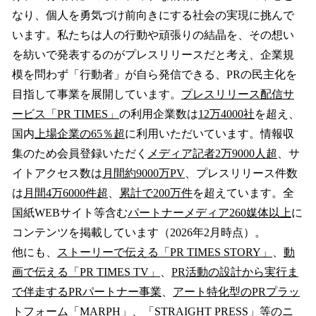
なり、個人を勇気づけ前向きにする社会の実現に挑んで
います。私たちは人の行動や頑張りの結晶を、その想い
を紡いで発表するのがプレスリリースだと考え、企業規
模を問わず「行動者」が自ら発信できる、PRの民主化を
目指して事業を展開しています。
プレスリリース配信サ
ービス「PR TIMES」
の利用企業数は
12万4000社
を超え、
国内
上場企業の65％超
に利用いただいています。情報収
集のため会員登録いただく
メディア記者2万9000人超
、サ
イトアクセス数は
月間約9000万PV
、プレスリリース件数
は
月間4万6000件超
、
累計で200万件
を超えています。全
国紙WEBサイト等含む
パートナーメディア260媒体以上
に
コンテンツを掲載しています（2026年2月時点）。
他にも、
ストーリーで伝える「PR TIMES STORY」
、
動
画で伝える「PR TIMES TV」
、
PR活動の設計から実行ま
で伴走するPRパートナー事業
、
アート特化型のPRプラッ
トフォーム「MARPH」
、
「STRAIGHT PRESS」等のニ