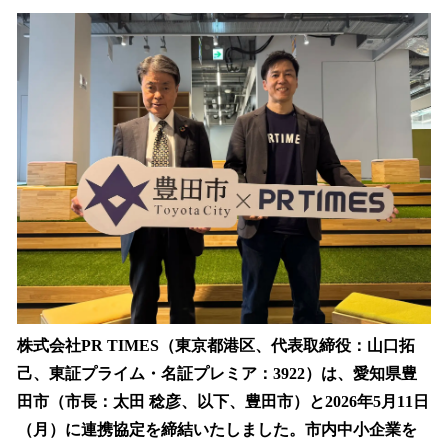
ね
！
数
を
読
み
込
み
中
で
す
株式会社PR TIMES（東京都港区、代表取締役：山口拓
己、東証プライム・名証プレミア：3922）は、愛知県豊
田市（市長：太田 稔彦、以下、豊田市）と2026年5月11日
（月）に連携協定を締結いたしました。市内中小企業を