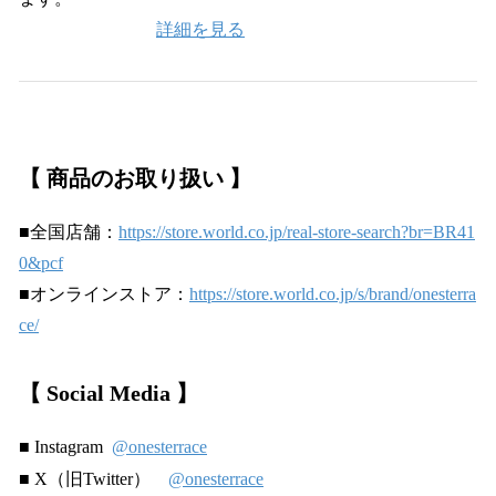
詳細を見る
【 商品のお取り扱い 】
■全国店舗：
https://store.world.co.jp/real-store-search?br=BR41
0&pcf
■オンラインストア：
https://store.world.co.jp/s/brand/onesterra
ce/
【 Social Media 】
■ Instagram
@onesterrace
■ X（旧Twitter）
@onesterrace