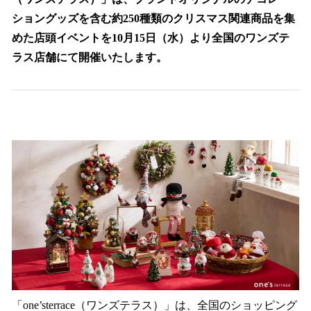
読
み
ショングッズを含む約250種類のクリスマス関連商品を集
込
めた店頭イベントを10月15日（水）より全国のワンズテ
み
ラス店舗にて開催いたします。
中
で
す
「one’sterrace（ワンズテラス）」は、全国のショッピング