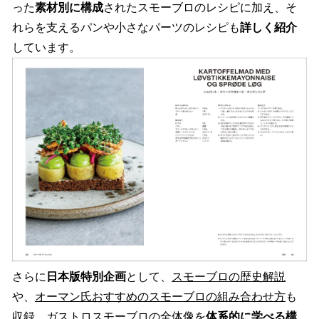
った
素材別に構成
されたスモーブロのレシピに加え、そ
れらを支えるパンや小さなパーツのレシピも
詳しく紹介
しています。
さらに
日本版特別企画
として、
スモーブロの歴史解説
や、
オーマン氏おすすめのスモーブロの組み合わせ方
も
収録。ガストロスモーブロの全体像を
体系的に学べる構