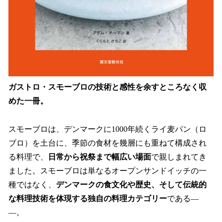
ガストロ・スモーブロの技術と感性を余すところなく収
めた一冊。
スモーブロは、デンマークに1000年続くライ麦パン（ロ
ブロ）を土台に、季節の食材を幾層にも重ねて構成され
る料理で、
日常から祝祭まで幅広い場面
で親しまれてき
ました。スモーブロは単なるオープンサンドイッチの一
種ではなく、
デンマークの食文化や歴史、そして伝統的
な料理技術を体現する独自の料理カテゴリー
である―
―。