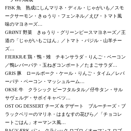
FISK 魚 熟成にしんマリネ・ディル・じゃがいも／スモ
ークサーモン・きゅうり・フェンネル／えび・トマト風
味のマヨネーズ…
GRØNT 野菜 きゅうり・グリーンピースマヨネーズ／王
道の「じゃがいもごはん」／トマト・バジル・山羊チー
ズ…
FJERKRÆ 鶏・鴨・雉 チキンサラダ・りんご・ベーコン
／鴨レバーパテ・玉ねぎコンポート／たまごサラダ…
GRIS 豚 ロールポーク・ケール・りんご・タイム／レバ
ーパテ・ベーコン・マッシュルーム…
OKSE 牛 クラシック ビーフタルタル／仔牛タン・サル
サヴェルデ・サボイキャベツ…
OST OG DESSERT チーズ & デザート ブルーチーズ・ブ
ラックベリーのマリネ・はまなすの花びら／「チョコレ
ートごはん」オーマンス風…
BAGVÆRK パン クラシック ロブロ／オーマンス ロブ