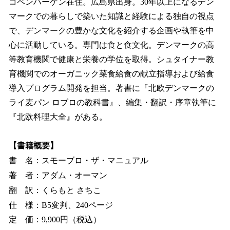
コペンハーゲン在住。広島県出身。30年以上になるデン
マークでの暮らしで築いた知識と経験による独自の視点
で、デンマークの豊かな文化を紹介する企画や執筆を中
心に活動している。専門は食と食文化。デンマークの高
等教育機関で健康と栄養の学位を取得。シュタイナー教
育機関でのオーガニック菜食給食の献立指導および給食
導入プログラム開発を担当。著書に『北欧デンマークの
ライ麦パン ロブロの教科書』、編集・翻訳・序章執筆に
『北欧料理大全』がある。
【書籍概要】
書 名：スモーブロ・ザ・マニュアル
著 者：アダム・オーマン
翻 訳：くらもと さちこ
仕 様：B5変判、240ページ
定 価：9,900円（税込）