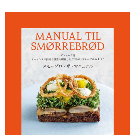
い
ね
！
数
を
読
み
込
み
中
で
す