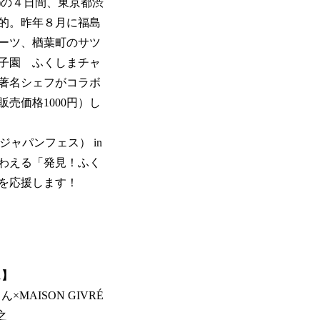
)の４日間、東京都渋
的。昨年８月に福島
ーツ、楢葉町のサツ
子園 ふくしまチャ
著名シェフがコラボ
売価格1000円）し
魚ジャパンフェス） in
わえる「発見！ふく
を応援します！
ェ】
AISON GIVRÉ
之