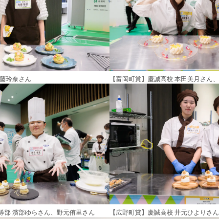
佐藤玲奈さん
【富岡町賞】慶誠高校 本田美月さん
【広野町賞】慶誠高校 井元ひよりさ
等部 濱部ゆらさん、野元侑里さん