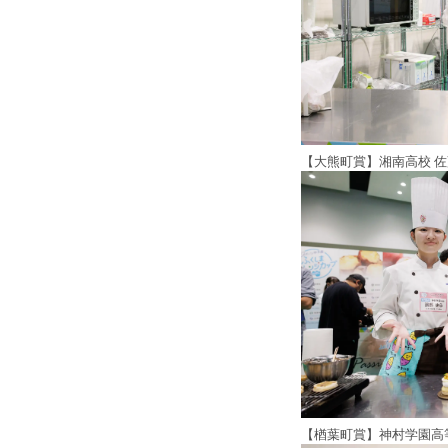
【大熊町賞】湘南高校 
【楢葉町賞】神村学園高