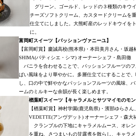
グリーン、ゴールド、レッドの３種類のキウイ
チーズソフトクリーム、カスタードクリームを
仕立てにしました。大熊町産のレッドキウイを
に。
富岡町スイーツ【パッションヴァニーユ】
【富岡町賞】慶誠高校(熊本県)・本田美月さん・坂越椿姫さ
SHIMA(パティシエ・シマ) オーナーシェフ・島田徹
バニラを合わせることで、パッションフルーツのフ
ぱい風味をより華やかに。多層仕立てにすることで、
し、口の中で鮮やかなパッションフルーツの風味、バ
ームのミルキーな余韻が長く楽しめます。
楢葉町スイーツ【キャラメルとサツマイモのモン
【楢葉町賞】神村学園(鹿児島県)・濱部ゆらさん、
VEDETTE(アンヴデット) オーナーシェフ・森大
クランブルの下地にキャラメルムース、オレン
を重ね、さつまいもの甘露煮を散らし、キャラメ