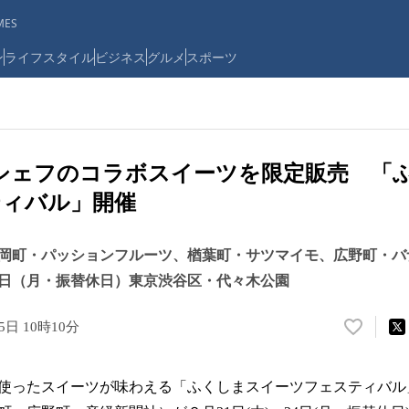
ES
ン
ライフスタイル
ビジネス
グルメ
スポーツ
シェフのコラボスイーツを限定販売 「
ティバル」開催
岡町・パッションフルーツ、楢葉町・サツマイモ、広野町・バナ
24日（月・振替休日）東京渋谷区・代々木公園
5日 10時10分
い
い
ね
使ったスイーツが味わえる「ふくしまスイーツフェスティバル
！