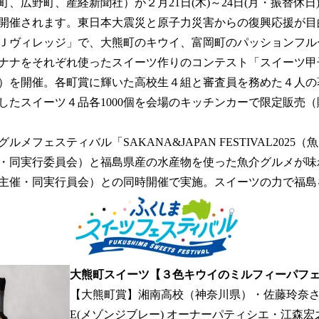
数
、広野町、産経新聞社）が２月21日(木)～24日(月・振替休日
を
開催されます。東日本大震災と原子力災害からの復興応援が目
読
Ｊヴィレッジ」で、大熊町のキウイ、富岡町のパッションフル
み
込
ナナをそれぞれ使ったスイーツ作りのコンテスト「スイーツ甲
み
）を開催。各町賞に輝いた高校生４組と審査員を務めた４人の
中
したスイーツ４品各1000個を会場のキッチンカーで限定販売（販
で
す
フェスティバル「SAKANA&JAPAN FESTIVAL2025（
・同実行委員会）と福島県産の水産物を使った魚介グルメが味
主催・同実行員会）との同時開催で実施。スイーツの力で福島
大熊町スイーツ【３色キウイのミルフィーパフ
【大熊町賞】湘南高校（神奈川県）・佐藤玲奈さん×M
E(メゾンジブレー) オーナーパティシエ・江森宏