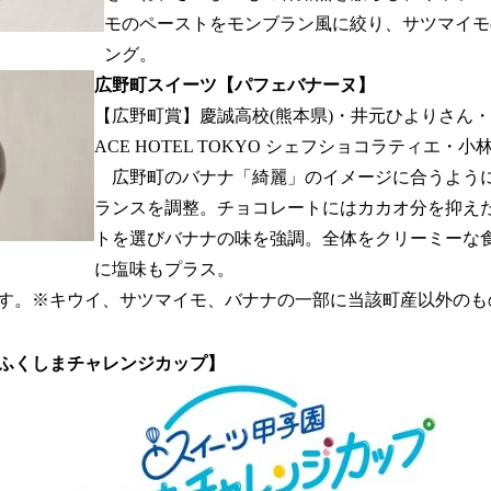
モのペーストをモンブラン風に絞り、サツマイモ
ング。
広野町スイーツ【パフェバナーヌ】
【広野町賞】慶誠高校(熊本県)・井元ひよりさん・毛
ACE HOTEL TOKYO シェフショコラティエ・小
広野町のバナナ「綺麗」のイメージに合うよう
ランスを調整。チョコレートにはカカオ分を抑え
トを選びバナナの味を強調。全体をクリーミーな
に塩味もプラス。
す。※キウイ、サツマイモ、バナナの一部に当該町産以外のも
ふくしまチャレンジカップ】