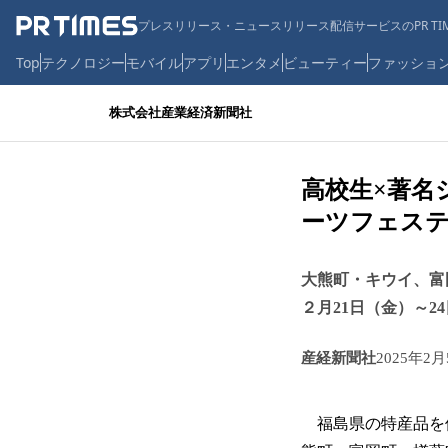
プレスリリース・ニュースリリース配信サービスのPR TIM
Top
テクノロジー
モバイル
アプリ
エンタメ
ビューティー
ファッショ
株式会社産業経済新聞社
高校生×著名
ーツフェス
大熊町・キウイ、富
２月21日（金）～
産経新聞社
2025年2月
福島県の特産品を