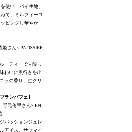
を使い、パイ生地、
重ねて、ミルフィーユ
トッピングし華やか
ん× PATISSIER
ルーティーで甘酸っ
味わいに奥行きを出
ニラの香り、生クリ
ブランパフェ】
野元侑里さん× EN
祐
ジパッションジュレ
ルアイス、サツマイ