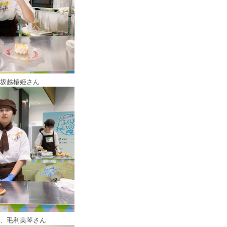
、坂越椿姫さん
ん、毛利美琴さん