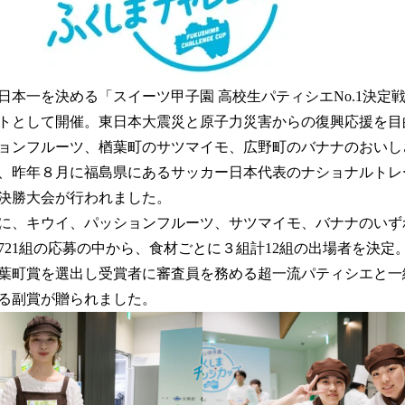
本一を決める「スイーツ甲子園 高校生パティシエNo.1決定
トとして開催。東日本大震災と原子力災害からの復興応援を目
ョンフルーツ、楢葉町のサツマイモ、広野町のバナナのおいし
、昨年８月に福島県にあるサッカー日本代表のナショナルトレ
決勝大会が行われました。
に、キウイ、パッションフルーツ、サツマイモ、バナナのいず
721組の応募の中から、食材ごとに３組計12組の出場者を決定
葉町賞を選出し受賞者に審査員を務める超一流パティシエと一
る副賞が贈られました。