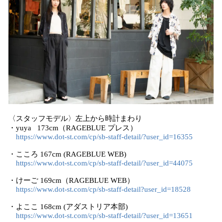
〈スタッフモデル〉左上から時計まわり
・yuya 173cm（RAGEBLUE プレス）
https://www.dot-st.com/cp/sb-staff-detail/?user_id=16355
・こころ 167cm (RAGEBLUE WEB)
https://www.dot-st.com/cp/sb-staff-detail/?user_id=44075
・けーご 169cm（RAGEBLUE WEB）
https://www.dot-st.com/cp/sb-staff-detail?user_id=18528
・よここ 168cm (アダストリア本部)
https://www.dot-st.com/cp/sb-staff-detail/?user_id=13651