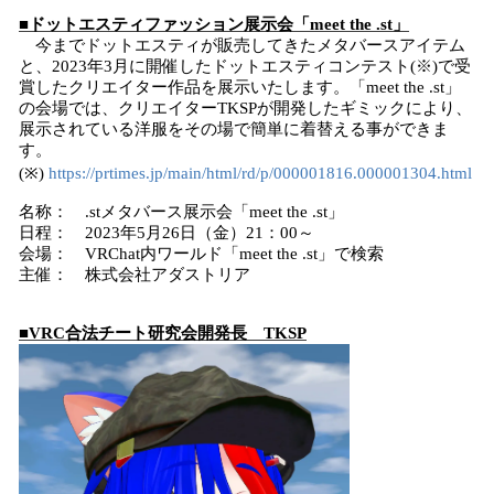
■ドットエスティファッション展示会「meet the .st」
今までドットエスティが販売してきたメタバースアイテム
と、2023年3月に開催したドットエスティコンテスト(※)で受
賞したクリエイター作品を展示いたします。「meet the .st」
の会場では、クリエイターTKSPが開発したギミックにより、
展示されている洋服をその場で簡単に着替える事ができま
す。
(※)
https://prtimes.jp/main/html/rd/p/000001816.000001304.html
名称： .stメタバース展示会「meet the .st」
日程： 2023年5月26日（金）21：00～
会場： VRChat内ワールド「meet the .st」で検索
主催： 株式会社アダストリア
■VRC合法チート研究会開発長 TKSP