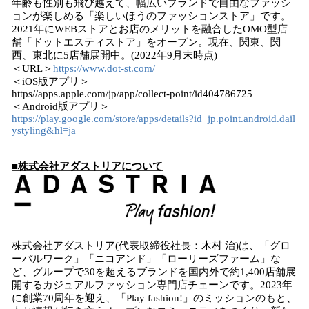
年齢も性別も飛び越えて、幅広いブランドで自由なファッシ
ョンが楽しめる「楽しいほうのファッションストア」です。
2021年にWEBストアとお店のメリットを融合したOMO型店
舗「ドットエスティストア」をオープン。現在、関東、関
西、東北に5店舗展開中。(2022年9月末時点)
＜URL＞
https://www.dot-st.com/
＜iOS版アプリ＞
https//apps.apple.com/jp/app/collect-point/id404786725
＜Android版アプリ＞
https://play.google.com/store/apps/details?id=jp.point.android.dail
ystyling&hl=ja
■株式会社アダストリアについて
株式会社アダストリア(代表取締役社長：木村 治)は、「グロ
ーバルワーク」「ニコアンド」「ローリーズファーム」な
ど、グループで30を超えるブランドを国内外で約1,400店舗展
開するカジュアルファッション専門店チェーンです。2023年
に創業70周年を迎え、「Play fashion!」のミッションのもと、