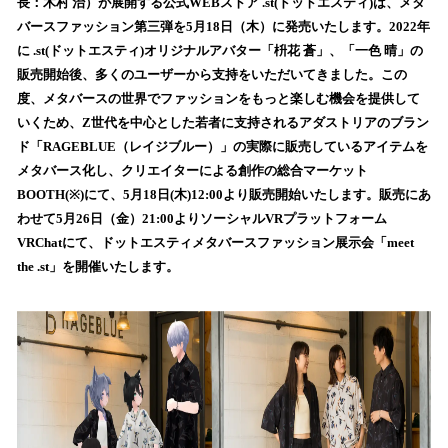
数
長：木村 治）が展開する公式WEBストア .st(ドットエスティ)は、メタ
を
バースファッション第三弾を5月18日（木）に発売いたします。2022年
読
に .st(ドットエスティ)オリジナルアバター「枡花 蒼」、「一色 晴」の
み
販売開始後、多くのユーザーから支持をいただいてきました。この
込
度、メタバースの世界でファッションをもっと楽しむ機会を提供して
み
いくため、Z世代を中心とした若者に支持されるアダストリアのブラン
中
で
ド「RAGEBLUE（レイジブルー）」の実際に販売しているアイテムを
す
メタバース化し、クリエイターによる創作の総合マーケット
BOOTH(※)にて、5月18日(木)12:00より販売開始いたします。販売にあ
わせて5月26日（金）21:00よりソーシャルVRプラットフォーム
VRChatにて、ドットエスティメタバースファッション展示会「meet
the .st」を開催いたします。