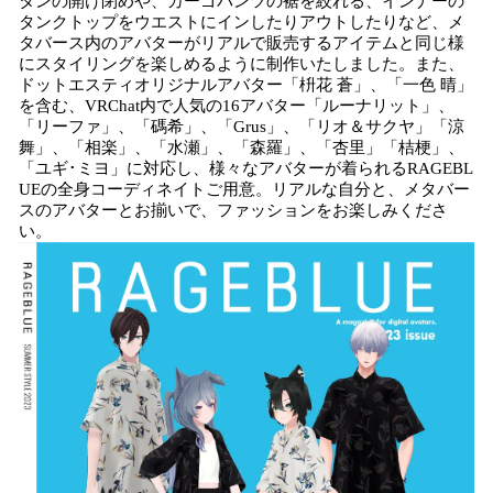
タンの開け閉めや、カーゴパンツの裾を絞れる、インナーの
タンクトップをウエストにインしたりアウトしたりなど、メ
タバース内のアバターがリアルで販売するアイテムと同じ様
にスタイリングを楽しめるように制作いたしました。また、
ドットエスティオリジナルアバター「枡花 蒼」、「一色 晴」
を含む、VRChat内で人気の16アバター「ルーナリット」、
「リーファ」、「碼希」、「Grus」、「リオ＆サクヤ」「涼
舞」、「相楽」、「水瀬」、「森羅」、「杏里」「桔梗」、
「ユギ･ミヨ」に対応し、様々なアバターが着られるRAGEBL
UEの全身コーディネイトご用意。リアルな自分と、メタバー
スのアバターとお揃いで、ファッションをお楽しみくださ
い。