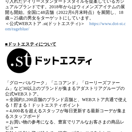
り入れたデイリースタンダードスタイルを提案しているカジ
ュアルブランドです。2018年からはウィメンズアイテムの展
開も開始。全国に48店舗（2022月6月末時点）を展開し、18
歳～25歳の男女をターゲットにしています。
＜公式WEBストア .st(ドットエスティ)＞
https://www.dot-st.c
om/rageblue/
■ドットエスティについて
「グローバルワーク」「ニコアンド」「ローリーズファー
ム」など30以上のブランドが集まるアダストリアグループの
公式WEBストア。
＝全国約1,200店舗のブランド店舗と、WEBストア共通で使え
る！貯まる！ドットエスティポイント
＝4,000名を超えるスタッフが毎日更新する最新コーデが集ま
るスタッフボード
＝お買い物の参考になる、豊富でリアルなお客さまの商品レ
ビュー