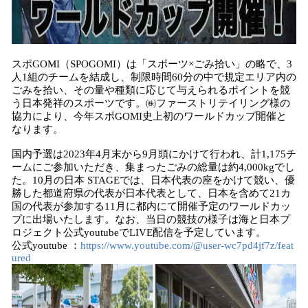
スポGOMI（SPOGOMI）は「スポーツ×ごみ拾い」の略で、3
人1組のチームを結成し、制限時間60分の中で規定エリア内の
ごみを拾い、その量や種類に応じて与えられるポイントを競
う日本発祥のスポーツです。㈱ファーストリテイリング様の
協力により、今年スポGOMI史上初のワールドカップ開催と
なります。
国内予選は2023年4月末から9月頭にかけて行われ、計1,175チ
ームにご参加いただき、集まったごみの総量は約4,000kgでし
た。10月の日本 STAGEでは、日本代表の座をかけて競い、優
勝した都道府県の代表が日本代表として、日本を含めて21カ
国の代表が参加する11月に都内にて開催予定のワールドカッ
プに出場いたします。なお、当日の競技の様子は海と日本プ
ロジェクト公式youtubeでLIVE配信を予定しています。
公式youtube ：
https://www.youtube.com/@user-wc7pd4jf7z/feat
ured