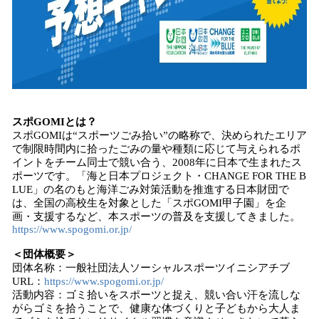
スポGOMIとは？
スポGOMIは“スポーツごみ拾い”の略称で、決められたエリア
で制限時間内に拾ったごみの量や種類に応じて与えられるポ
イントをチーム同士で競い合う、2008年に日本で生まれたス
ポーツです。「海と日本プロジェクト・CHANGE FOR THE B
LUE」の名のもと海洋ごみ対策活動を推進する日本財団で
は、全国の高校生を対象とした「スポGOMI甲子園」を企
画・支援するなど、本スポーツの普及を支援してきました。
https://www.spogomi.or.jp/
＜団体概要＞
団体名称：一般社団法人ソーシャルスポーツイニシアチブ
URL：
https://www.spogomi.or.jp/
活動内容：ゴミ拾いをスポーツと捉え、競い合い汗を流しな
がらゴミを拾うことで、健康な体づくりと子どもから大人ま