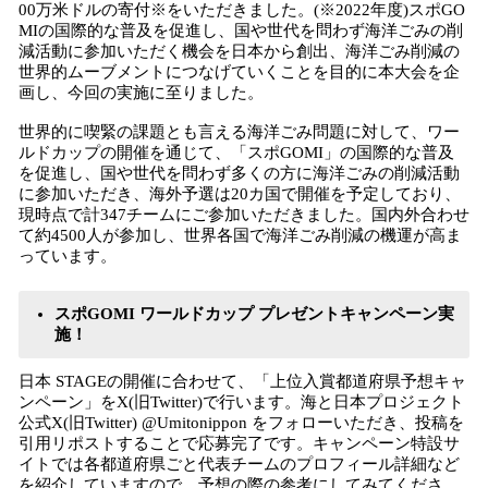
00万米ドルの寄付※をいただきました。(※2022年度)スポGO
MIの国際的な普及を促進し、国や世代を問わず海洋ごみの削
減活動に参加いただく機会を日本から創出、海洋ごみ削減の
世界的ムーブメントにつなげていくことを目的に本大会を企
画し、今回の実施に至りました。
世界的に喫緊の課題とも言える海洋ごみ問題に対して、ワー
ルドカップの開催を通じて、「スポGOMI」の国際的な普及
を促進し、国や世代を問わず多くの方に海洋ごみの削減活動
に参加いただき、海外予選は20カ国で開催を予定しており、
現時点で計347チームにご参加いただきました。国内外合わせ
て約4500人が参加し、世界各国で海洋ごみ削減の機運が高ま
っています。
スポGOMI ワールドカップ プレゼントキャンペーン実
施！
日本 STAGEの開催に合わせて、「上位入賞都道府県予想キャ
ンペーン」をX(旧Twitter)で行います。海と日本プロジェクト
公式X(旧Twitter) @Umitonippon をフォローいただき、投稿を
引用リポストすることで応募完了です。キャンペーン特設サ
イトでは各都道府県ごと代表チームのプロフィール詳細など
を紹介していますので、予想の際の参考にしてみてくださ