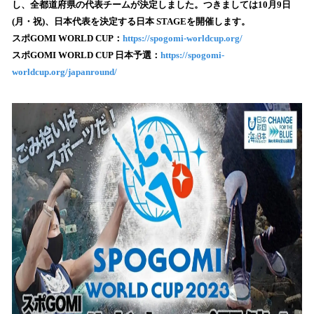
し、全都道府県の代表チームが決定しました。つきましては10月9日
み
(月・祝)、日本代表を決定する日本 STAGEを開催します。
込
スポGOMI WORLD CUP：
https://spogomi-worldcup.org/
み
スポGOMI WORLD CUP 日本予選：
https://spogomi-
中
で
worldcup.org/japanround/
す