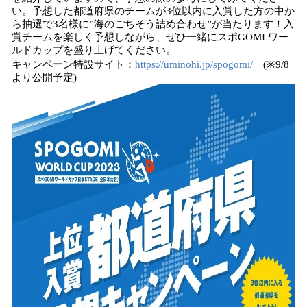
い。予想した都道府県のチームが3位以内に入賞した方の中か
ら抽選で3名様に”海のごちそう詰め合わせ”が当たります！入
賞チームを楽しく予想しながら、ぜひ一緒にスポGOMI ワー
ルドカップを盛り上げてください。
キャンペーン特設サイト：
https://uminohi.jp/spogomi/
(※9/8
より公開予定)