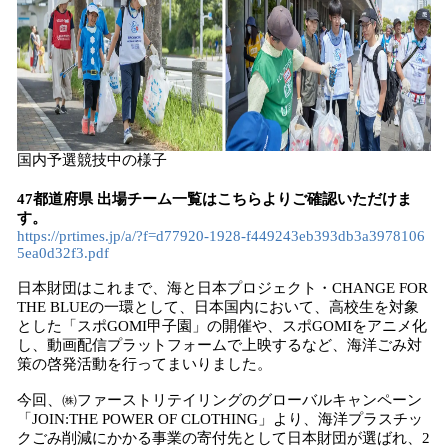
国内予選競技中の様子
47都道府県 出場チーム一覧はこちらよりご確認いただけま
す。
https://prtimes.jp/a/?f=d77920-1928-f449243eb393db3a3978106
5ea0d32f3.pdf
日本財団はこれまで、海と日本プロジェクト・CHANGE FOR
THE BLUEの一環として、日本国内において、高校生を対象
とした「スポGOMI甲子園」の開催や、スポGOMIをアニメ化
し、動画配信プラットフォームで上映するなど、海洋ごみ対
策の啓発活動を行ってまいりました。
今回、㈱ファーストリテイリングのグローバルキャンペーン
「JOIN:THE POWER OF CLOTHING」より、海洋プラスチッ
クごみ削減にかかる事業の寄付先として日本財団が選ばれ、2