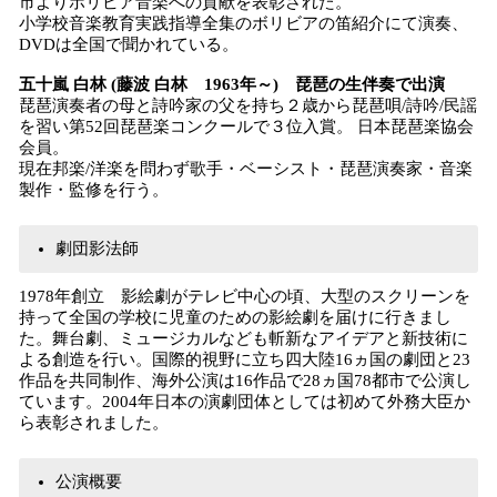
市よりボリビア音楽への貢献を表彰された。
小学校音楽教育実践指導全集のボリビアの笛紹介にて演奏、
DVDは全国で聞かれている。
五十嵐 白林 (藤波 白林 1963年～) 琵琶の生伴奏で出演
琵琶演奏者の母と詩吟家の父を持ち２歳から琵琶唄/詩吟/民謡
を習い第52回琵琶楽コンクールで３位入賞。 日本琵琶楽協会
会員。
現在邦楽/洋楽を問わず歌手・ベーシスト・琵琶演奏家・音楽
製作・監修を行う。
劇団影法師
1978年創立 影絵劇がテレビ中心の頃、大型のスクリーンを
持って全国の学校に児童のための影絵劇を届けに行きまし
た。舞台劇、ミュージカルなども斬新なアイデアと新技術に
よる創造を行い。国際的視野に立ち四大陸16ヵ国の劇団と23
作品を共同制作、海外公演は16作品で28ヵ国78都市で公演し
ています。2004年日本の演劇団体としては初めて外務大臣か
ら表彰されました。
公演概要