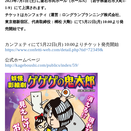
数
2023年7月1日 (土) に釜石市民ホール（ホールA）（岩手県釜石市大町1-
を
1-9）にて上演されます。
読
チケットはカンフェティ（運営：ロングランプランニング株式会社、
み
東京都新宿区、代表取締役：榑松 大剛）にて5月22日(月) 10:00より発
込
売開始です。
み
中
で
カンフェティにて5月22日(月) 10:00よりチケット発売開始
す
https://www.confetti-web.com/detail.php?tid=72349&
公式ホームページ
http://kageboushi.com/publics/index/59/