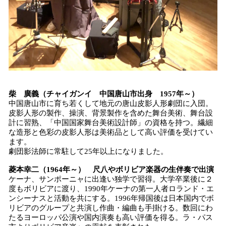
柴 廣義（チャイガンイ 中国唐山市出身 1957年～）
中国唐山市に育ち若くして地元の唐山皮影人形劇団に入団。
皮影人形の製作、操演、背景製作を含めた舞台美術、舞台設
計に習熟、「中国国家舞台美術設計師」の資格を持つ。繊細
な造形と色彩の皮影人形は美術品として高い評価を受けてい
ます。
劇団影法師に常駐して25年以上になりました。
菱本幸二（1964年～） 尺八やボリビア楽器の生伴奏で出演
ケーナ、サンポーニャに出逢い独学で習得。大学卒業後に２
度もボリビアに渡り、1990年ケーナの第一人者ロランド・エ
ンシーナスと活動を共にする。1996年帰国後は日本国内でボ
リビアのグループと共演し作曲・編曲も手掛ける。数回にわ
たるヨーロッパ公演や国内演奏も高い評価を得る。ラ・パス