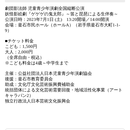
劇団影法師 児童青少年演劇全国縦断公演
妖怪影絵劇『ゲゲゲの鬼太郎』～笛と琵琶による生伴奏～
公演日時：2023年7月1日 (土) 13:20開場／14:00開演
会場：釜石市民ホール（ホールA）（岩手県釜石市大町1-1-
9）
■チケット料金
こども：1,500円
大人：2,000円
（全席自由・税込）
※こども料金は4歳～中学生まで
主催：公益社団法人日本児童青少年演劇協会
後援：釜石市教育委員会
助成：文化庁文化芸術振興費補助金
統括団体による文化芸術需要回復・地域活性化事業（アート
キャラバン2）
独立行政法人日本芸術文化振興会