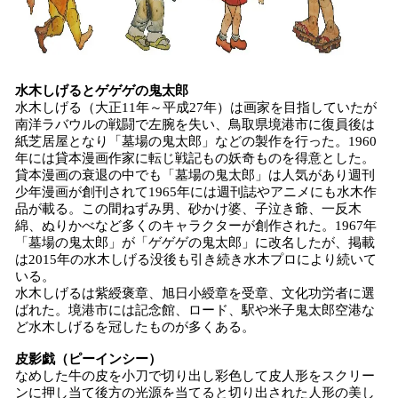
水木しげるとゲゲゲの鬼太郎
水木しげる（大正11年～平成27年）は画家を目指していたが
南洋ラバウルの戦闘で左腕を失い、鳥取県境港市に復員後は
紙芝居屋となり「墓場の鬼太郎」などの製作を行った。1960
年には貸本漫画作家に転じ戦記もの妖奇ものを得意とした。
貸本漫画の衰退の中でも「墓場の鬼太郎」は人気があり週刊
少年漫画が創刊されて1965年には週刊誌やアニメにも水木作
品が載る。この間ねずみ男、砂かけ婆、子泣き爺、一反木
綿、ぬりかべなど多くのキャラクターが創作された。1967年
「墓場の鬼太郎」が「ゲゲゲの鬼太郎」に改名したが、掲載
は2015年の水木しげる没後も引き続き水木プロにより続いて
いる。
水木しげるは紫綬褒章、旭日小綬章を受章、文化功労者に選
ばれた。境港市には記念館、ロード、駅や米子鬼太郎空港な
ど水木しげるを冠したものが多くある。
皮影戯（ピーインシー）
なめした牛の皮を小刀で切り出し彩色して皮人形をスクリー
ンに押し当て後方の光源を当てると切り出された人形の美し