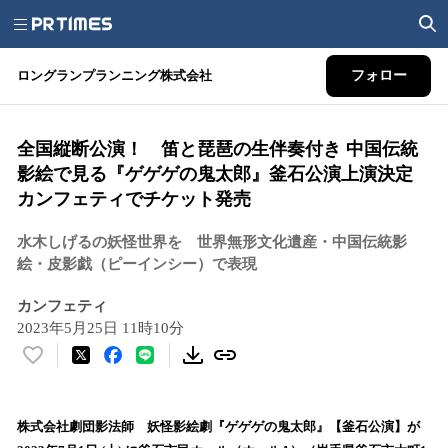
ロングランプランニング株式会社
フォロー
全国縦断公演！ 笛と琵琶の生伴奏付き 中国伝統
影絵で見る『ゲゲゲの鬼太郎』釜石公演上演決定
カンフェティでチケット発売
水木しげるの妖怪世界を 世界無形文化遺産・中国伝統影
絵・皮影戯（ピーインシー）で表現
カンフェティ
2023年5月25日 11時10分
い
い
ね
！
株式会社劇団影法師 妖怪影絵劇『ゲゲゲの鬼太郎』【釜石公演】が