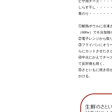
ピザ用チーズ・・・・
しらす干し・・・・
青のり・・・・・・
①耐熱ボウルに冷凍
（600w）で６分加
②電子レンジから取
③フライパンにオリ
らにカットさせたさ
④中火にかえてチー
て反対側も焼く。
⑤さといもに焼き目
かける。