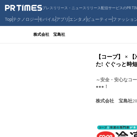
プレスリリース・ニュースリリース配信サービスのPR TIM
Top
テクノロジー
モバイル
アプリ
エンタメ
ビューティー
ファッショ
株式会社 宝島社
【コープ】 ×
た! ぐぐっと時
～安全・安心なコー
●●●！
株式会社 宝島社
2