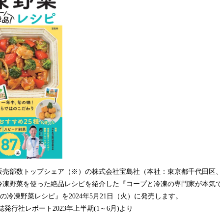
読
み
込
み
中
で
す
売部数トップシェア（※）の株式会社宝島社（本社：東京都千代田区
冷凍野菜を使った絶品レシピを紹介した『コープと冷凍の専門家が本気で
動の冷凍野菜レシピ』を2024年5月21日（火）に発売します。
誌発行社レポート2023年上半期(1～6月)より