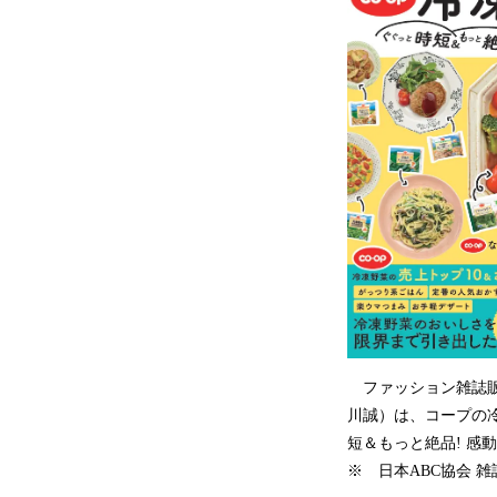
ファッション雑誌販
川誠）は、コープの
短＆もっと絶品! 感
※ 日本ABC協会 雑