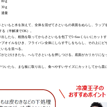
80ｇ
・30ｇ
・適量
さといもと水を加えて、全体を混ぜてさといもの表面をぬらし、ラップ
熱する（半解凍でOK）。
り出したら、粗熱を取ってからさといもを包丁で5~6㎜くらいにカットす
ーブオイルをひき、フライパン全体にしらす干しをちらし、その上にピ
といもを並べる。
ズがとけけきたら、へらでさといもを押しつける。底面がカリカリにな
がついたら、まな板に取り出し、食べやすいサイズにカットしてから皿