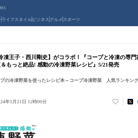
ES
ン
ライフスタイル
ビジネス
グルメ
スポーツ
 【冷凍王子・西川剛史】がコラボ！『コープと冷凍の専
短＆もっと絶品! 感動の冷凍野菜レシピ』5/21発売
プの冷凍野菜を使ったレシピ本～コープ冷凍野菜 人気ランキング
024年5月21日 12時00分
い
い
ね
！
数
を