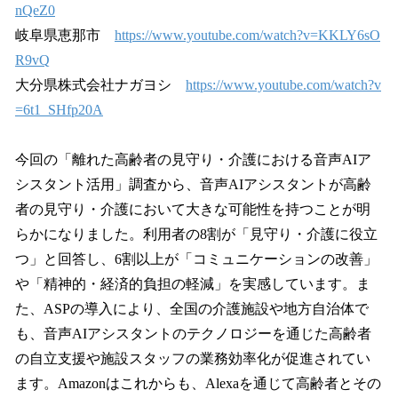
nQeZ0
岐阜県恵那市
https://www.youtube.com/watch?v=KKLY6sO
R9vQ
大分県株式会社ナガヨシ
https://www.youtube.com/watch?v
=6t1_SHfp20A
今回の「離れた高齢者の見守り・介護における音声AIア
シスタント活用」調査から、音声AIアシスタントが高齢
者の見守り・介護において大きな可能性を持つことが明
らかになりました。利用者の8割が「見守り・介護に役立
つ」と回答し、6割以上が「コミュニケーションの改善」
や「精神的・経済的負担の軽減」を実感しています。ま
た、ASPの導入により、全国の介護施設や地方自治体で
も、音声AIアシスタントのテクノロジーを通じた高齢者
の自立支援や施設スタッフの業務効率化が促進されてい
ます。Amazonはこれからも、Alexaを通じて高齢者とその