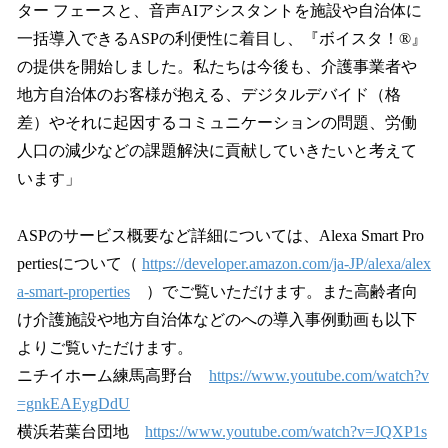
ター フェースと、音声AIアシスタントを施設や自治体に
一括導入できるASPの利便性に着目し、『ボイスタ！®』
の提供を開始しました。私たちは今後も、介護事業者や
地方自治体のお客様が抱える、デジタルデバイド（格
差）やそれに起因するコミュニケーションの問題、労働
人口の減少などの課題解決に貢献していきたいと考えて
います」
ASPのサービス概要など詳細については、Alexa Smart Pro
pertiesについて（
https://developer.amazon.com/ja-JP/alexa/alex
a-smart-properties
）でご覧いただけます。また高齢者向
け介護施設や地方自治体などのへの導入事例動画も以下
よりご覧いただけます。
ニチイホーム練馬高野台
https://www.youtube.com/watch?v
=gnkEAEygDdU
横浜若葉台団地
https://www.youtube.com/watch?v=JQXP1s