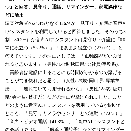
つ」と回答。見守り、通話、リマインダー、家電操作な
どに活用
調査対象者の24.4%となる126名が、見守り・介護に音声A
Iアシスタントを利用していると回答しました。そのうち8
割（80.2%）が音声AIアシスタントは見守り・介護に「非
常に役立つ（53.2%）」「まあまあ役立つ（27.0%）」と
答えています。その理由としては、「孤独感がだいぶ薄
れると思います」（男性/ 64歳/ 秋田県/ 会社員/事務系)、
「高齢者は電話に出ることにも時間がかかるので繋げる
ことができ便利だと思う」（女性/ 29歳/ 岡山県/ 専業主
婦）、「離れていても見守れるから」（男性/ 28歳/ 愛知
県/ 会社員/ 技術系）などの理由が挙げられました。また
どのように音声AIアシスタントを活用しているか聞いた
ところ、「見守りカメラやセンサーとの連動（47.6%）」
「音声・ビデオ通話（41.3%）」「音声AIアシスタントと
の会話（37.3%）」「服薬・通院予定などのリマインダー