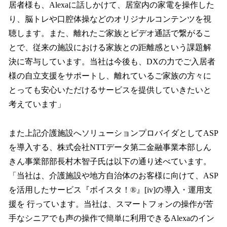
居者様も、Alexaに話しかけて、居室内の家電を操作した
り、脳トレや口腔体操などのオリジナルコンテンツを視
聴します。また、離れたご家族とビデオ通話で繋がるこ
とで、従来の施設における家族との距離感という課題解
決に寄与しています。当社は今後も、DXの力でご入居者
様の自立支援をサポートし、離れているご家族の方々に
とっても安心いただけるサービスを提供していきたいと
考えています」
また上記介護施設へソリューションプロバイダとしてASP
を導入する、株式会社NTTデータ第二金融事業本部しん
きん事業部部長村木智子氏は以下の通り述べています。
「当社は、介護施設や地方自治体のお客様に向けて、ASP
を活用したサービス『ボイスタ！®』[iv]の導入・運用支
援を 行っています。当社は、スマートフォンの操作が苦
手なシニアでも声の操作で簡単に利用できるAlexaのイン