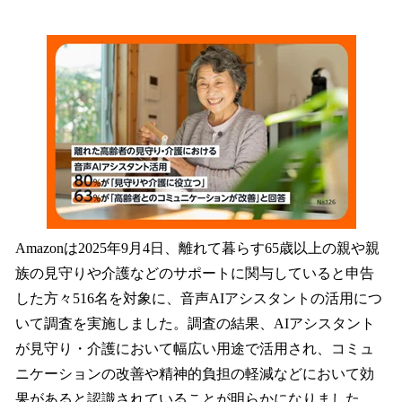
い
ね
！
数
を
読
み
込
み
中
で
す
Amazonは2025年9月4日、離れて暮らす65歳以上の親や親
族の見守りや介護などのサポートに関与していると申告
した方々516名を対象に、音声AIアシスタントの活用につ
いて調査を実施しました。調査の結果、AIアシスタント
が見守り・介護において幅広い用途で活用され、コミュ
ニケーションの改善や精神的負担の軽減などにおいて効
果があると認識されていることが明らかになりました。