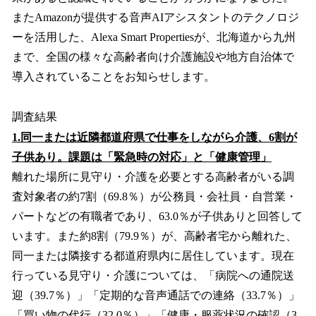
またAmazonが提供する音声AIアシスタントのテクノロジ
ーを活用した、Alexa Smart Propertiesが、北海道から九州
まで、全国の様々な高齢者向け介護施設や地方自治体で
導入されていることをお知らせします。
調査結果
1.同一または近隣都道府県で仕事をしながら介護、6割が
子供あり。課題は「緊急時の対応」と「健康管理」
離れた場所に見守り・介護を必要とする高齢者がいる調
査対象者の約7割（69.8％）が公務員・会社員・自営業・
パートなどの有職者であり、63.0％が子供ありと回答して
います。また約8割（79.9％）が、高齢者宅から離れた、
同一または隣接する都道府県内に居住しています。現在
行っている見守り・介護については、「病院への通院送
迎（39.7％）」「定期的な音声通話での連絡（33.7％）」
「買い物の代行（32.0％）」「健康・服薬状況の確認（3