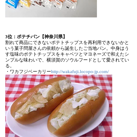
3位：ポテチパン【神奈川県】
割れて商品にできないポテトチップスを再利用できないかと
いう菓子問屋さんの依頼から誕生したご当地パン。中身はう
す塩味のポテトチップスをキャベツとマヨネーズで和えたシ
ンプルな味わいで、横須賀のソウルフードとして愛されてい
る。
・ワカフジベーカリー
http://wakafuji.locopo-jp.com/