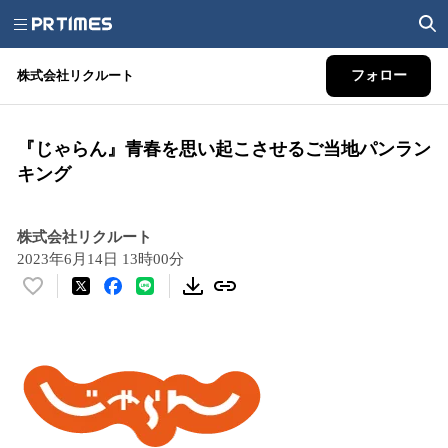
株式会社リクルート
フォロー
『じゃらん』青春を思い起こさせるご当地パンラン
キング
株式会社リクルート
2023年6月14日 13時00分
い
い
ね
！
数
を
読
み