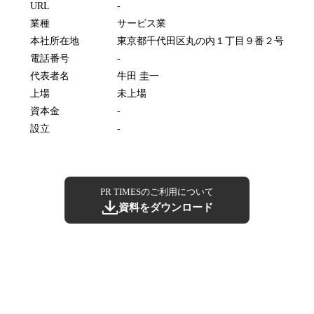
URL
-
業種
サービス業
本社所在地
東京都千代田区丸の内１丁目９番２号
電話番号
-
代表者名
牛田 圭一
上場
未上場
資本金
-
設立
-
PR TIMESのご利用について
資料をダウンロード