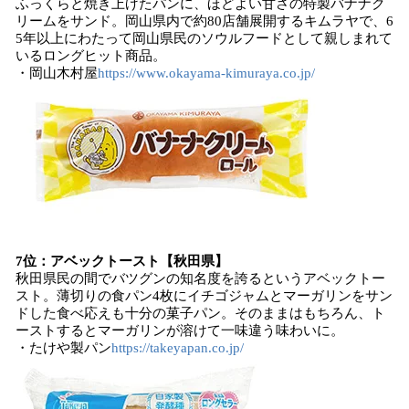
ふっくらと焼き上げたパンに、ほどよい甘さの特製バナナク
リームをサンド。岡山県内で約80店舗展開するキムラヤで、6
5年以上にわたって岡山県民のソウルフードとして親しまれて
いるロングヒット商品。
・岡山木村屋
https://www.okayama-kimuraya.co.jp/
7位：アベックトースト【秋田県】
秋田県民の間でバツグンの知名度を誇るというアベックトー
スト。薄切りの食パン4枚にイチゴジャムとマーガリンをサン
ドした食べ応えも十分の菓子パン。そのままはもちろん、ト
ーストするとマーガリンが溶けて一味違う味わいに。
・たけや製パン
https://takeyapan.co.jp/