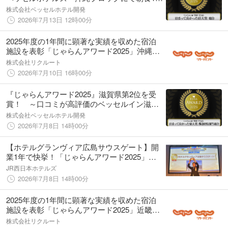
を受賞！ 沖縄2施設、同時に複数部門受賞
株式会社ベッセルホテル開発
2026年7月13日 12時00分
2025年度の1年間に顕著な実績を収めた宿泊
施設を表彰「じゃらんアワード2025」沖縄ブ
ロック発表
株式会社リクルート
2026年7月10日 16時00分
『じゃらんアワード2025』滋賀県第2位を受
賞！ ～口コミが高評価のベッセルイン滋賀
守山駅前～
株式会社ベッセルホテル開発
2026年7月8日 14時00分
【ホテルグランヴィア広島サウスゲート】開
業1年で快挙！「じゃらんアワード2025」中
国・四国ブロック「泊まって良かった宿大賞
JR西日本ホテルズ
（301室以上）」総合第一位を獲得！
2026年7月8日 14時00分
2025年度の1年間に顕著な実績を収めた宿泊
施設を表彰「じゃらんアワード2025」近畿・
北陸ブロック発表
株式会社リクルート