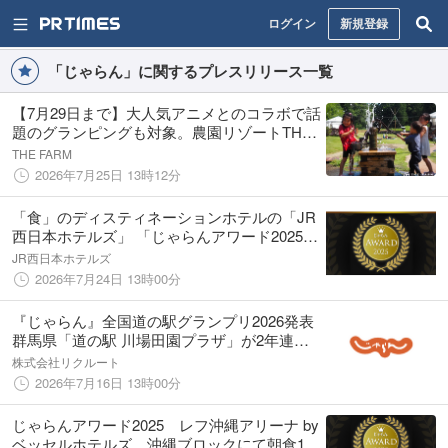
ログイン
新規登録
「じゃらん」に関するプレスリリース一覧
【7月29日まで】大人気アニメとのコラボで話
題のグランピングも対象。農園リゾートTHE
FARMの宿泊が「じゃらんのお得な10日間」
THE FARM
で最大36％お得に
2026年7月25日 13時12分
「食」のディスティネーションホテルの「JR
西日本ホテルズ」 「じゃらんアワード2025」
計7部門で、第1位を受賞
JR西日本ホテルズ
2026年7月24日 13時00分
『じゃらん』全国道の駅グランプリ2026発表
群馬県「道の駅 川場田園プラザ」が2年連続
の1位に！
株式会社リクルート
2026年7月16日 13時00分
じゃらんアワード2025 レフ沖縄アリーナ by
ベッセルホテルズ 沖縄ブロックにて朝食1位