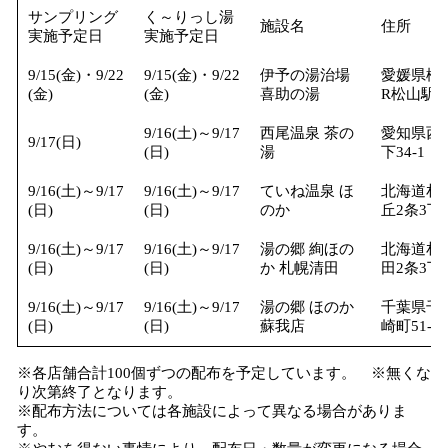
サンプリング
く～りっし湯
施設名
住所
実施予定日
実施予定日
9/15(金)・9/22
9/15(金)・9/22
伊予の湯治場
愛媛県松山
(金)
(金)
喜助の湯
R松山駅前
9/16(土)～9/17
西尾温泉 茶の
愛知県西
9/17(日)
(日)
湯
下34-1
9/16(土)～9/17
9/16(土)～9/17
ていね温泉 ほ
北海道札
(日)
(日)
のか
丘2条3丁目
9/16(土)～9/17
9/16(土)～9/17
湯の郷 絢ほの
北海道札
(日)
(日)
か 札幌清田
田2条3丁目
9/16(土)～9/17
9/16(土)～9/17
湯の郷 ほのか
千葉県千
(日)
(日)
蘇我店
崎町51-1
※各店舗合計100個ずつの配布を予定しています。 ※無くな
り次第終了となります。
※配布方法については各施設によって異なる場合がありま
す。