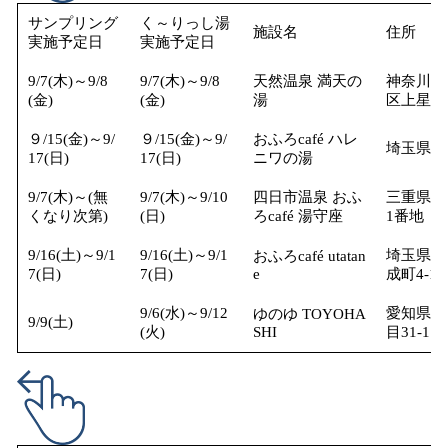
サンプリング
く～りっし湯
施設名
住所
実施予定日
実施予定日
9/7(木)～9/8
9/7(木)～9/8
天然温泉 満天の
神奈川県
(金)
(金)
湯
区上星川3
９/15(金)～9/
９/15(金)～9/
おふろcafé ハレ
埼玉県熊
17(日)
17(日)
ニワの湯
9/7(木)～(無
9/7(木)～9/10
四日市温泉 おふ
三重県四
くなり次第)
(日)
ろcafé 湯守座
1番地
9/16(土)～9/1
9/16(土)～9/1
埼玉県さ
おふろcafé utatan
7(日)
7(日)
e
成町4-17
9/6(水)～9/12
愛知県豊
ゆのゆ TOYOHA
9/9(土)
(火)
SHI
目31-1