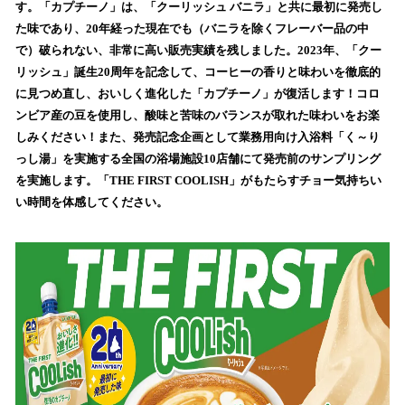
を
す。「カプチーノ」は、「クーリッシュ バニラ」と共に最初に発売し
読
た味であり、20年経った現在でも（バニラを除くフレーバー品の中
み
で）破られない、非常に高い販売実績を残しました。2023年、「クー
込
リッシュ」誕生20周年を記念して、コーヒーの香りと味わいを徹底的
み
に見つめ直し、おいしく進化した「カプチーノ」が復活します！コロ
中
で
ンビア産の豆を使用し、酸味と苦味のバランスが取れた味わいをお楽
す
しみください！また、発売記念企画として業務用向け入浴料「く～り
っし湯」を実施する全国の浴場施設10店舗にて発売前のサンプリング
を実施します。「THE FIRST COOLISH」がもたらすチョー気持ちい
い時間を体感してください。