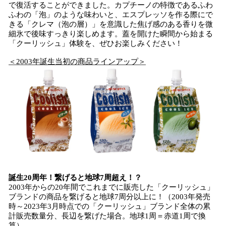
で復活することができました。カプチーノの特徴であるふわ
ふわの「泡」のような味わいと、エスプレッソを作る際にで
きる「クレマ（泡の層）」を意識した焦げ感のある香りを微
細氷で後味すっきり楽しめます。蓋を開けた瞬間から始まる
「クーリッシュ」体験を、ぜひお楽しみください！
＜2003年誕生当初の商品ラインアップ＞
誕生20周年！繋げると地球7周超え！？
2003年からの20年間でこれまでに販売した「クーリッシュ」
ブランドの商品を繋げると地球7周分以上に！（2003年発売
時～2023年3月時点での「クーリッシュ」ブランド全体の累
計販売数量分、長辺を繋げた場合。地球1周＝赤道1周で換
算）