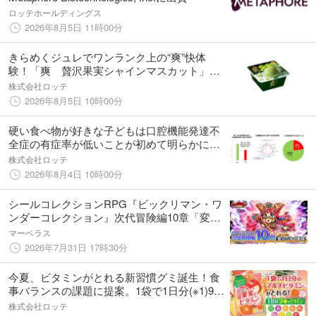
ロッテホールディングス
2026年8月5日 11時00分
きらめくジュレでワンランク上の“爽”快体
験！「爽 贅沢果実シャインマスカット」～
シャインマスカットジュレ入り～ 8月17日
株式会社ロッテ
（月）より全国で発売
2026年8月5日 10時00分
硬い食べ物が好きな子どもは口腔機能発達不
全症の有症率が低いことが初めて明らかに！
～子どもの約4人に1人がお口の発達不足を確
株式会社ロッテ
認～
2026年8月4日 10時00分
シールコレクションRPG『ビックリマン・ワ
ンダーコレクション』次代冒険編10章「変わ
りゆく運命」の開始！新キャラ「Ｐオリン」
マーベラス
が登場！シールコレクションRPG『ビックリ
2026年7月31日 17時30分
マン・ワンダーコレクション』
今夏、ビタミンがとれる新習慣グミ誕生！食
事バランスの課題に提案。1袋で1日分(※1)9種
のマルチビタミンを、おいしく手軽にチャー
株式会社ロッテ