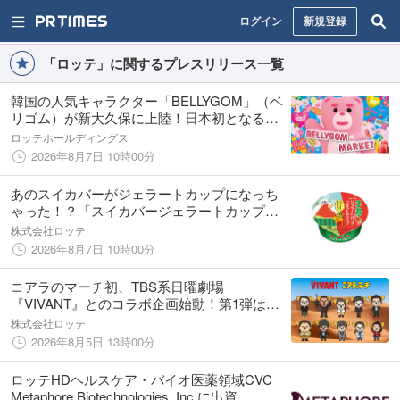
ログイン
新規登録
「ロッテ」に関するプレスリリース一覧
韓国の人気キャラクター「BELLYGOM」（ベ
リゴム）が新大久保に上陸！日本初となる公
式グッズ売場「BELLYGOM MARKET」をオ
ロッテホールディングス
ープン
2026年8月7日 10時00分
あのスイカバーがジェラートカップになっち
ゃった！？「スイカバージェラートカップ」8
月17日（月）より全国で（コンビニエンスス
株式会社ロッテ
トア除く）発売
2026年8月7日 10時00分
コアラのマーチ初、TBS系日曜劇場
『VIVANT』とのコラボ企画始動！第1弾は登
場人物たちが可愛いコアラに大変身！？「ト
株式会社ロッテ
レーディングステッカーシール・缶バッジ」
2026年8月5日 13時00分
発売！
ロッテHDヘルスケア・バイオ医薬領域CVC
Metaphore Biotechnologies, Inc.に出資