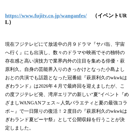
い
ね
https://www.fujitv.co.jp/wanganfes/
（イベントUR
！
L）
数
を
読
み
現在フジテレビにて放送中の月９ドラマ『サバ缶、宇宙
込
へ行く』にも出演し、数々のドラマや映画でその独特の
み
中
存在感と高い演技力で業界内外の注目を集める俳優・萩
で
原利久。自身の芸能界入りのきっかけとなった小島よし
す
おとの共演でも話題となった冠番組『萩原利久のwkwkは
ぎわランド』は2026年４月で最終回を迎えましたが、こ
の度フジテレビ発、湾岸エリアの新しい“夏”イベント『め
ざましWANGANフェス～人気バラエティと夏の最強コラ
ボ～』で一日限りの復活！２度目の『萩原利久のwkwkは
ぎわランド夏ピーヤ祭』として公開収録を行うことが決
定しました。