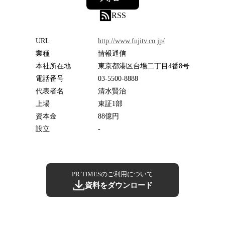
RSS
URL
http://www.fujitv.co.jp/
業種
情報通信
本社所在地
東京都港区台場二丁目4番8号
電話番号
03-5500-8888
代表者名
清水賢治
上場
東証1部
資本金
88億円
設立
-
PR TIMESのご利用について
資料をダウンロード