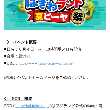
◇ イベント概要
■日時：８月４日（火）10時開場／11時開演
■会場：豊洲PIT
■URL：
https://www.fujitv.co.jp/wanganfes/
詳細はイベントホームページをご確認ください。
◇ FOD 概要
FOD (
https://fod.fujitv.co.jp/
)はフジテレビ公式の動画・電