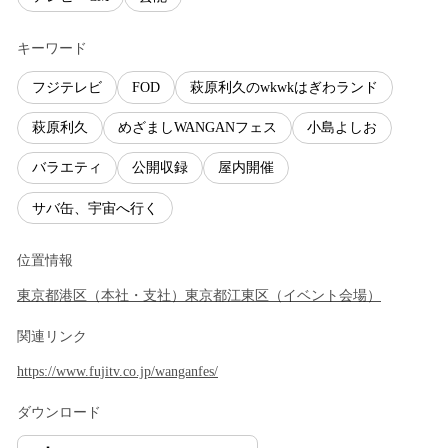
キーワード
フジテレビ
FOD
萩原利久のwkwkはぎわランド
萩原利久
めざましWANGANフェス
小島よしお
バラエティ
公開収録
屋内開催
サバ缶、宇宙へ行く
位置情報
東京都
港区
（
本社・支社
）
東京都
江東区
（
イベント会場
）
関連リンク
https://www.fujitv.co.jp/wanganfes/
ダウンロード