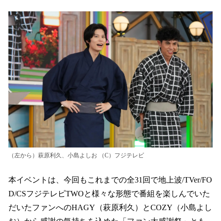
（左から）萩原利久、小島よしお （C）フジテレビ
本イベントは、今回もこれまでの全31回で地上波/TVer/FO
D/CSフジテレビTWOと様々な形態で番組を楽しんでいた
だいたファンへのHAGY（萩原利久）とCOZY（小島よし