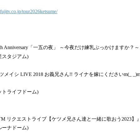
n.fujitv.co.jp/tour2026ketsume/
h Anniversary「一五の夜」 ～今夜だけ練乳ぶっかけますか？～
日産スタジアム)
シ LIVE 2018 お義兄さん!! ライナを嫁にくださいm(_ _)
メットライフドーム)
M リクエストライブ【ケツメ兄さん達と一緒に歌おう2023】
ベルーナドーム)