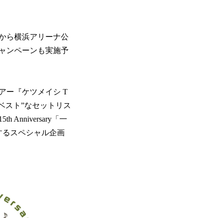
中から横浜アリーナ公
ャンペーンも実施予
アー『ケツメイシ T
“ベスト”なセットリス
niversary「一
するスペシャル企画