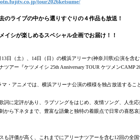
/otn.fujitv.co.jp/tour2026ketsume/
！
数
を
過去のライブの中から選りすぐりの４作品も放送！
読
み
メイシが楽しめるスペシャル企画でお届け！！
込
み
中
で
6月13日（土）、14日（日）の横浜アリーナ(神奈川県)公演を含む
す
ー『ケツメイシ 25th Anniversary TOUR ケツメンCAMP 2
ドラマ・アニメでは、横浜アリーナ公演の模様を独占放送するこ
歌詞に定評があり、ラブソングをはじめ、友情ソング、人生応
刺から下ネタまで、豊富な語彙と独特の着眼点で日常の喜怒哀
スも評価が高く、これまでにアリーナツアーを含む12回の全