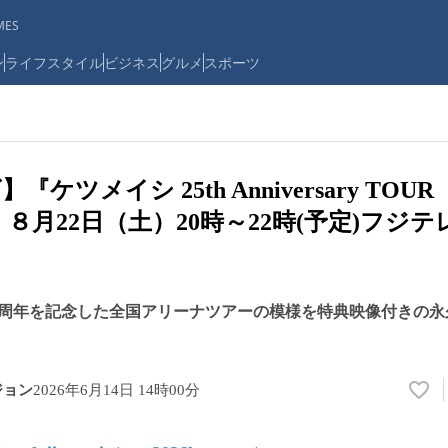
ES
ン
ライフスタイル
ビジネス
グルメ
スポーツ
ケツメイシ 25th Anniversary TO
6』 ８月22日（土）20時～22時(予定)フジ
メ
5周年を記念した全国アリーナツアーの模様を特典映像付きの永
ジョン
2026年6月14日 14時00分
い
い
ね