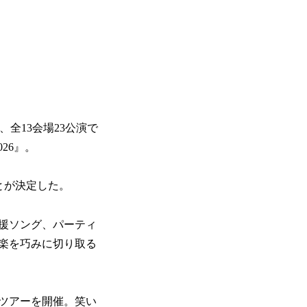
、全13会場23公演で
026』。
とが決定した。
援ソング、パーティ
楽を巧みに切り取る
国ツアーを開催。笑い