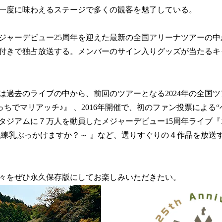
一度に味わえるステージで多くの観客を魅了している。
ジャーデビュー25周年を迎えた最新の全国アリーナツアーの
付きで独占放送する。メンバーのサイン入りグッズが当たるキ
は過去のライブの中から、前回のツアーとなる2024年の全国ツ
っちこっちでマリアッチ♪』 、2016年開催で、初のファン投票による
アムに７万人を動員したメジャーデビュー15周年ライブ『15th An
け練乳ぶっかけますか？～ 』など、選りすぐりの４作品を放送
々をぜひ永久保存版にしてお楽しみいただきたい。