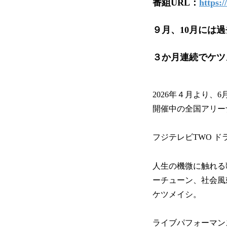
番組URL：
https:/
９月、10月には
３か月連続でケツ
2026年４月より、
開催中の全国アリーナツア
フジテレビTWO 
人生の機微に触れる
ーチューン、社会風
ケツメイシ。
ライブパフォーマン