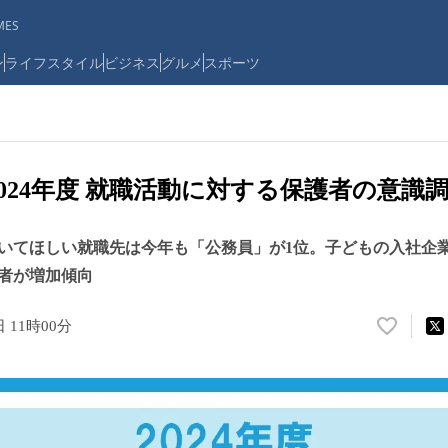
ES
ン
ライフスタイル
ビジネス
グルメ
スポーツ
2024年度 就職活動に対する保護者の意識
いてほしい就職先は今年も「公務員」が1位。子どもの入社企
者が増加傾向
日 11時00分
い
い
ね
！
数
を