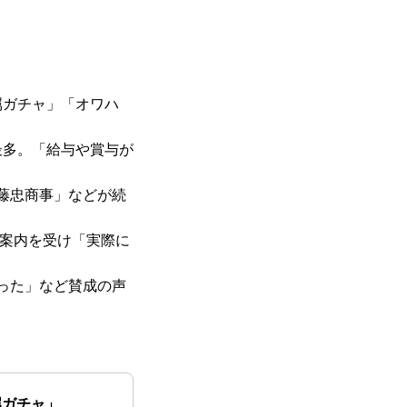
属ガチャ」「オワハ
最多。「給与や賞与が
藤忠商事」などが続
の案内を受け「実際に
った」など賛成の声
属ガチャ」