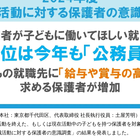
読
み
込
み
中
で
す
本社：東京都千代田区、代表取締役 社長執行役員：土屋芳明）
活動を終えた、もしくは現在活動中の子どもを持つ保護者を対
 就職活動に対する保護者の意識調査」の結果を発表しました。