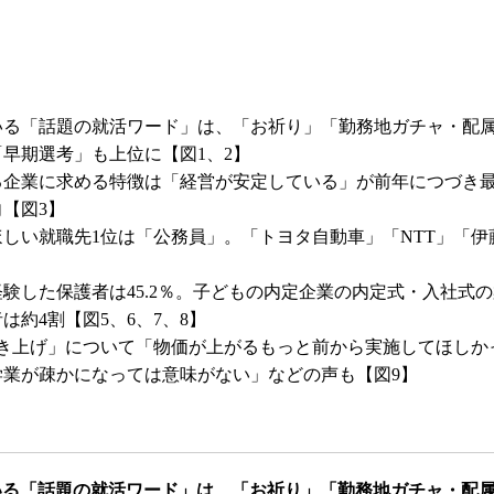
いる「話題の就活ワード」は、「お祈り」「勤務地ガチャ・配
早期選考」も上位に【図1、2】
る企業に求める特徴は「経営が安定している」が前年につづき
【図3】
しい就職先1位は「公務員」。「トヨタ自動車」「NTT」「伊
験した保護者は45.2％。子どもの内定企業の内定式・入社式
は約4割【図5、6、7、8】
引き上げ」について「物価が上がるもっと前から実施してほしか
学業が疎かになっては意味がない」などの声も【図9】
いる「話題の就活ワード」は、「お祈り」「勤務地ガチャ・配