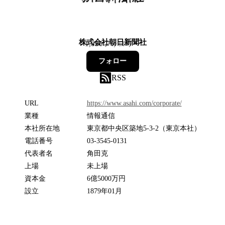
株式会社朝日新聞社
1,850
フォロワー
フォロー
RSS
URL
https://www.asahi.com/corporate/
業種
情報通信
本社所在地
東京都中央区築地5-3-2（東京本社）
電話番号
03-3545-0131
代表者名
角田克
上場
未上場
資本金
6億5000万円
設立
1879年01月