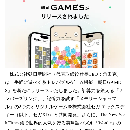
を
読
み
込
み
中
で
す
株式会社朝日新聞社（代表取締役社長CEO：角田克）
は、手軽に遊べる脳トレパズルゲーム機能「朝日GAME
S」を新たにリリースいたしました。計算力を鍛える「ナ
ンバーズリンク」、記憶力を試す「メモリーシャッフ
ル」の2つのオリジナルゲームを株式会社セガ エックスデ
ィー（以下、セガXD）と共同開発。さらに、The New Yor
k Times発で世界的人気を誇る英単語パズル「Wordle」の