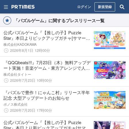
ログイン
新規登録
「パズルゲーム」に関するプレスリリース一覧
公式パズルゲーム『【推しの子】Puzzle
Star』本日よりピックアップガチャ[サマース
プラッシュ]第２弾開催！有馬かなとMEMち
株式会社KADOKAWA
ょが登場
2026年8月1日 12時00分
『QQQbeats!!!』7月23日（木）無料アップデ
ート実施！音楽ゲーム・東方アレンジで人気
の新曲4曲を追加＆サマーセールでゲーム本体
株式会社タイトー
ソフト50%OFF！
2026年7月23日 10時00分
『パズルで豊作！にゃんこ村』リリース半年
記念 大型アップデートのお知らせ
ポノス株式会社
2026年7月20日 17時00分
公式パズルゲーム『【推しの子】Puzzle
Star』本日より新ピックアップガチャ[サマー