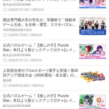
スプラッシュ]開催！第１弾はアイとルビーが
株式会社KADOKAWA
登場
2026年7月16日 12時00分
開志専門職大学の学生が、学園祭で「雑穀米
ゲーム大会」を企画・運営。スマホパズルゲ
ームの認知拡大に挑戦し延べ約75名が参加
木村情報技術株式会社
2026年7月3日 13時00分
公式パズルゲーム『【推しの子】Puzzle
Star』本日より新ピックアップガチャ[レイニ
ードロップス]第2弾を開催、ピックアップキ
株式会社KADOKAWA
ャラには有馬かなとアイが登場！
2026年7月1日 12時00分
人気実況者やプロeスポーツ選手も登場！第20
回アジア競技大会（2026/愛知・名古屋）のe
スポーツを体験・観戦できるイベント「東三
愛知県
河eスポーツチャレンジ2026」を開催
2026年6月29日 10時00分
公式パズルゲーム『【推しの子】Puzzle
Star』本日より新ピックアップガチャ[レイニ
ードロップス]開催！第１弾は黒川あかねとル
株式会社KADOKAWA