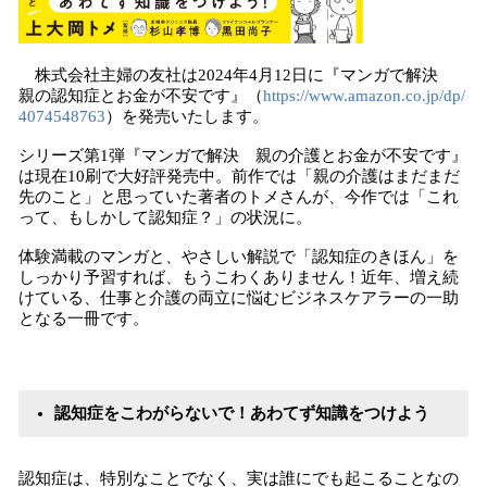
株式会社主婦の友社は2024年4月12日に『マンガで解決
親の認知症とお金が不安です』（
https://www.amazon.co.jp/dp/
4074548763
）を発売いたします。
シリーズ第1弾『マンガで解決 親の介護とお金が不安です』
は現在10刷で大好評発売中。前作では「親の介護はまだまだ
先のこと」と思っていた著者のトメさんが、今作では「これ
って、もしかして認知症？」の状況に。
体験満載のマンガと、やさしい解説で「認知症のきほん」を
しっかり予習すれば、もうこわくありません！近年、増え続
けている、仕事と介護の両立に悩むビジネスケアラーの一助
となる一冊です。
認知症をこわがらないで！あわてず知識をつけよう
認知症は、特別なことでなく、実は誰にでも起こることなの