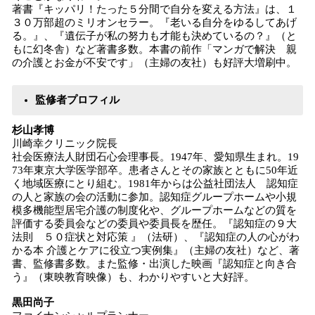
著書『キッパリ！たった５分間で自分を変える方法』は、１
３０万部超のミリオンセラー。『老いる自分をゆるしてあげ
る。』、『遺伝子が私の努力も才能も決めているの？』（と
もに幻冬舎）など著書多数。本書の前作「マンガで解決 親
の介護とお金が不安です」（主婦の友社）も好評大増刷中。
監修者プロフィル
杉山孝博
川崎幸クリニック院長
社会医療法人財団石心会理事長。1947年、愛知県生まれ。19
73年東京大学医学部卒。患者さんとその家族とともに50年近
く地域医療にとり組む。1981年からは公益社団法人 認知症
の人と家族の会の活動に参加。認知症グループホームや小規
模多機能型居宅介護の制度化や、グループホームなどの質を
評価する委員会などの委員や委員長を歴任。『認知症の９大
法則 ５０症状と対応策 』（法研）、『認知症の人の心がわ
かる本 介護とケアに役立つ実例集』（主婦の友社）など、著
書、監修書多数。また監修・出演した映画『認知症と向き合
う』（東映教育映像）も、わかりやすいと大好評。
黒田尚子