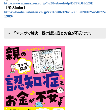
https://www.amazon.co.jp/%20-ebook/dp/B097DFR29D
【楽天kobo】
https://books.rakuten.co.jp/rk/4de8632bc57a36eb9bb25a5fb72e
1989/
『マンガで解決 親の認知症とお金が不安です』