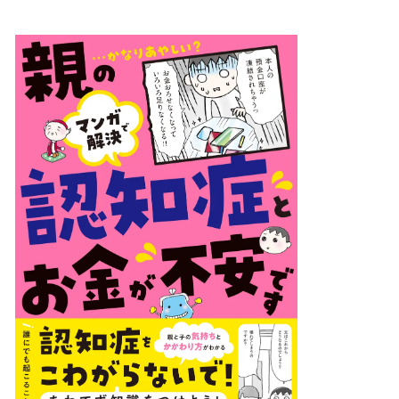
い
ね
！
数
を
読
み
込
み
中
で
す