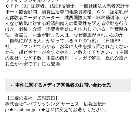
ファイナンシャルプランナー
ＣＦＰ（R）認定者、1級FP技能士。一般社団法人患者家計サ
ポート協会顧問、消費生活専門相談員資格、ＣＮＪ認定乳が
ん体験者コーディネーター、城西国際大学・非常勤講師。が
んなど病気に対する経済的備えの重要性を訴える活動を行う
ほか、老後・介護・消費者問題にも注力している。千葉県在
住。著書に『お金が貯まる人は、なぜ部屋がきれいなのか
「自然に貯まる人」がやっている５０の行動』（日経BP
社）、『マンガでわかる お金に人生を振り回されたくない
から 超ビギナーが今すぐやること教えてください』（主婦
の友社）など多数。本書の前作『マンガで解決 親の介護と
お金が不安です』にも登場。
本件に関するメディア関係者のお問い合わせ先
【主婦の友社 広報窓口】
株式会社C-パブリッシング サービス 広報宣伝部
pr★c-pub.co.jp （★は＠に変えてお送りください）