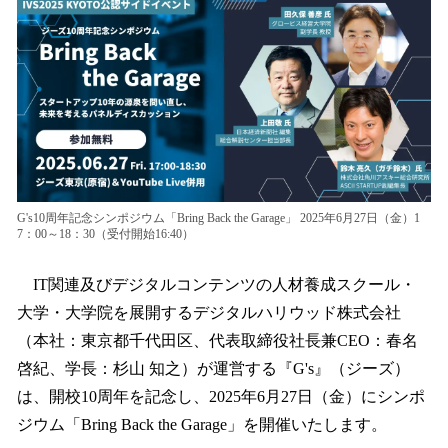
数
を
読
み
込
み
中
で
す
G's10周年記念シンポジウム「Bring Back the Garage」 2025年6月27日（金）1
7：00～18：30（受付開始16:40）
IT関連及びデジタルコンテンツの人材養成スクール・
大学・大学院を展開するデジタルハリウッド株式会社
（本社：東京都千代田区、代表取締役社長兼CEO：春名
啓紀、学長：杉山 知之）が運営する『G's』（ジーズ）
は、開校10周年を記念し、2025年6月27日（金）にシンポ
ジウム「Bring Back the Garage」を開催いたします。