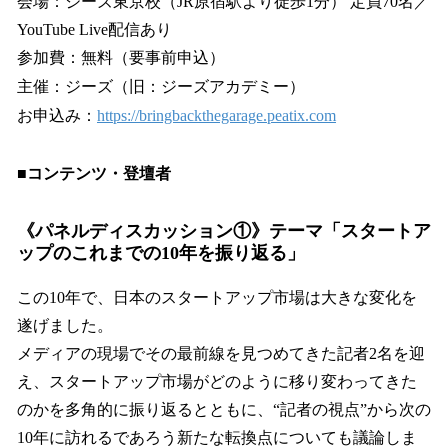
会場：ジーズ東京校（JR原宿駅より徒歩1分） 定員70名／
YouTube Live配信あり
参加費：無料（要事前申込）
主催：ジーズ（旧：ジーズアカデミー）
お申込み：
https://bringbackthegarage.peatix.com
■コンテンツ・登壇者
《パネルディスカッション①》テーマ「スタートア
ップのこれまでの10年を振り返る」
この10年で、日本のスタートアップ市場は大きな変化を
遂げました。
メディアの現場でその最前線を見つめてきた記者2名を迎
え、スタートアップ市場がどのように移り変わってきた
のかを多角的に振り返るとともに、“記者の視点”から次の
10年に訪れるであろう新たな転換点についても議論しま