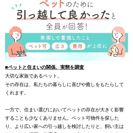
を
読
み
込
み
中
で
す
■ペットと住まいの関係、実態を調査
大切な家族であるペット。
その存在は、私たちの暮らしに喜びや癒しをもたらして
くれます。
一方で、住まい選びにおいてペットの存在が大きく影響
することも少なくありません。ペット可物件を探した
り、より広い家への引っ越しを検討したりと、飼い主は