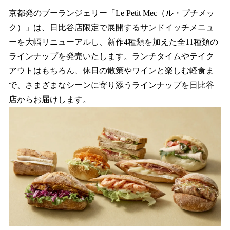
ね
！
京都発のブーランジェリー「Le Petit Mec（ル・プチメッ
数
ク）」は、日比谷店限定で展開するサンドイッチメニュ
を
ーを大幅リニューアルし、新作4種類を加えた全11種類の
読
み
ラインナップを発売いたします。ランチタイムやテイク
込
アウトはもちろん、休日の散策やワインと楽しむ軽食ま
み
で、さまざまなシーンに寄り添うラインナップを日比谷
中
で
店からお届けします。
す