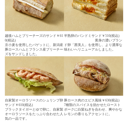
越後ハムとブリーチーズのサンド￥61
半熟卵のパンドミサンド￥510(税込)
0(税込)
黄身の濃いブラン
京小麦を使用したバゲットに、新潟産
ド卵「茜美人」を使用し、より濃厚な
豚ロースハムとフランス産ブリーチー
味わいへリニューアルしました。
ズをサンドしました。
自家製オーロラソースのシュリンプ卵
豚ロース肉のエピス風味￥630(税込)
サンド￥610(税込)
7種類のスパイスを効かせたロースト
ブラックタイガーとゆで卵に、自家製
ポークに白髪ねぎを合わせ、爽やかな
オーロラソースをたっぷり合わせた人
レモンの香りもアクセントに。
気の一品です。