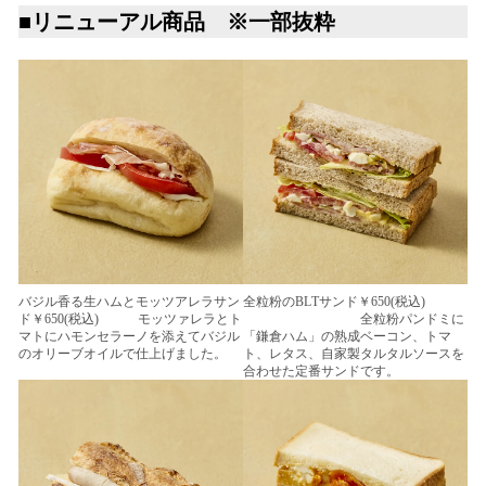
■リニューアル商品 ※一部抜粋
バジル香る生ハムとモッツアレラサン
全粒粉のBLTサンド￥650(税込)
ド￥650(税込) モッツァレラとト
全粒粉パンドミに
マトにハモンセラーノを添えてバジル
「鎌倉ハム」の熟成ベーコン、トマ
のオリーブオイルで仕上げました。
ト、レタス、自家製タルタルソースを
合わせた定番サンドです。