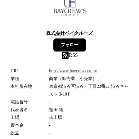
株式会社ベイクルーズ
208
フォロワー
フォロー
RSS
URL
http://www.baycrews.co.jp/
業種
商業（卸売業、小売業）
本社所在地
東京都渋谷区渋谷一丁目23番21 渋谷キャ
スト 3-10Ｆ
電話番号
-
代表者名
窪田 祐
上場
未上場
資本金
-
設立
-