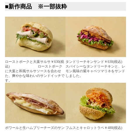
■新作商品 ※一部抜粋
ローストポークと大葉サルサ￥630(税
タンドリーチキンサンド￥630(税込)
込) ローストポーク
スパイシーなタンドリーチキンと、レ
に大葉と和風サルサソースを合わせ
モン風味の紫キャベツマリネをサンド
た、爽やかな味わいのサンドイッチで
しました。
す。
ポワールと生ハムブリーチーズのサン
フムスとキャロットラペ￥480(税込)