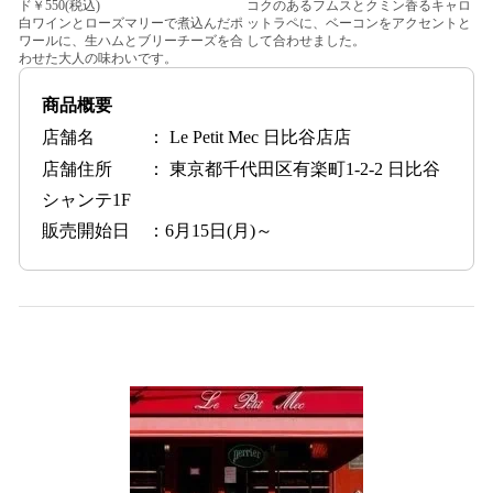
ド￥550(税込)
コクのあるフムスとクミン香るキャロ
白ワインとローズマリーで煮込んだポ
ットラペに、ベーコンをアクセントと
ワールに、生ハムとブリーチーズを合
して合わせました。
わせた大人の味わいです。
商品概要
店舗名 ： Le Petit Mec 日比谷店店
店舗住所 ： 東京都千代田区有楽町1-2-2 日比谷
シャンテ1F
販売開始日 ：6月15日(月)～