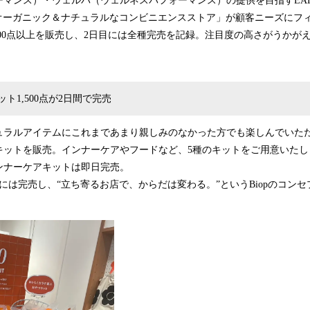
マンス）・ウェルパ（ウェルネスパフォーマンス）の提供を目指すEATo 
「オーガニック＆ナチュラルなコンビニエンスストア」が顧客ニーズにフ
000点以上を販売し、2日目には全種完売を記録。注目度の高さがうかが
ト1,500点が2日間で完売
ュラルアイテムにこれまであまり親しみのなかった方でも楽しんでいた
キットを販売。インナーケアやフードなど、5種のキットをご用意いたし
ンナーケアキットは即日完売。
には完売し、“立ち寄るお店で、からだは変わる。”というBiopのコン