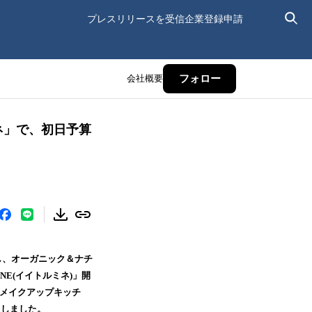
プレスリリースを受信
企業登録申請
会社概要
フォロー
ネ」で、初日予算
し、オーガニック＆ナチ
INE(イイトルミネ)」開
en(メイクアップキッチ
たしました。