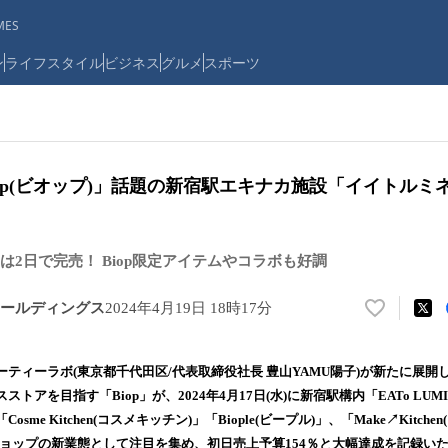
ES
ン
ライフスタイル
ビジネス
グルメ
スポーツ
op(ビオップ)」話題の新宿駅エキナカ施設「イイトルミ
は2日で完売！ Biop限定アイテムやコラボも好調
ールディングス
2024年4月19日 18時17分
い
い
ね
ティーラボ(東京都千代田区/代表取締役社長 豊山YAMU陽子)が新たに展開
！
トアを目指す「Biop」が、2024年4月17日(水)に新宿駅構内「EATo LUM
数
sme Kitchen(コスメキッチン)」「Biople(ビープル)」、「Make↗Kitch
を
読
ショップの新業態として注目を集め、初日売上予算154％と大幅達成を記録い