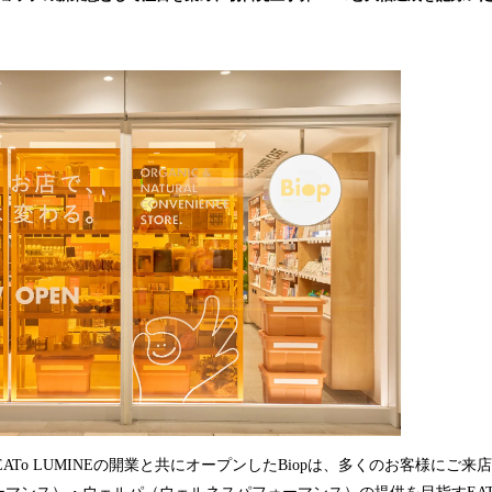
み
込
み
中
で
す
水)、EATo LUMINEの開業と共にオープンしたBiopは、多くのお客様に