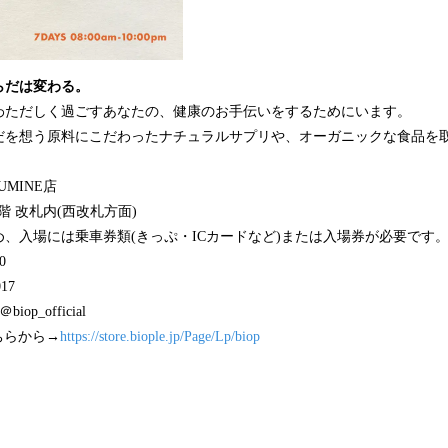
らだは変わる。
わただしく過ごすあなたの、健康のお手伝いをするためにいます。
だを想う原料にこだわったナチュラルサプリや、オーガニックな食品を
LUMINE店
1階 改札内(西改札方面)
、入場には乗車券類(きっぷ・ICカードなど)または入場券が必要です
0
17
p_official
ちらから→
https://store.biople.jp/Page/Lp/biop