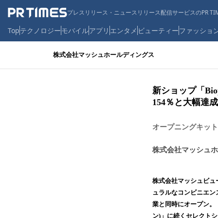
プレスリリース・ニュースリリース配信サービスのPR TIM
Top
テクノロジー
モバイル
アプリ
エンタメ
ビューティー
ファッショ
株式会社マッシュホールディングス
新ショップ「Bi
154％と大幅達成
オープニングキット
株式会社マッシュホ
株式会社マッシュビュー
ュラルなコンビニエンスス
業と同時にオープン。「Co
ン)」に続くセレクト