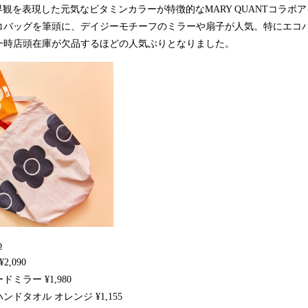
世界観を表現した元気なビタミンカラーが特徴的なMARY QUANTコラボ
コバッグを筆頭に、デイジーモチーフのミラーや扇子が人気。特にエコ
一時店頭在庫が欠品するほどの人気ぶりとなりました。
p
,090
ミラー ¥1,980
ドタオル オレンジ ¥1,155